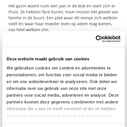
Het gezin woont ruim een jaar in de wijk en voelt zich er
thuis. Ze hebben fijne buren, maar missen het gevoel van
familie in de buurt. Een plek waar dit meisje zich welkom
voelt én waar haar moeder even op adem mag komen,
zou heel welkom zijn.
Lijkt het jou leuk om dit zonnestraaltje een paar uur per
week een warme plek te geven waar ze zich welkom voelt
maar haar tomeloze energie? Laat het ons weten!
Deze website maakt gebruik van cookies
We gebruiken cookies om content en advertenties te
Profiel steungezin
personaliseren, om functies voor social media te bieden
en om ons websiteverkeer te analyseren. Ook delen we
Wij zoeken een gezin in Amsterdam-Zuid:
informatie over uw gebruik van onze site met onze
partners voor social media, adverteren en analyse. Deze
• Waar dit leuke meisje na school vrijdag
partners kunnen deze gegevens combineren met andere
welkom is, of op zaterdag gezellig mag
informatie die u aan ze heeft verstrekt of die ze hebben
meedraaien;
• Dat om de week beschikbaar is, en bij
verzameld op basis van uw gebruik van hun services.
succesvolle match is wekelijks bespreekbaar;