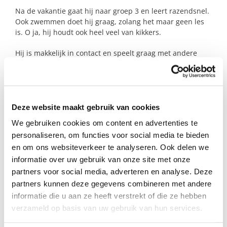
Na de vakantie gaat hij naar groep 3 en leert razendsnel.
Ook zwemmen doet hij graag, zolang het maar geen les
is. O ja, hij houdt ook heel veel van kikkers.
Hij is makkelijk in contact en speelt graag met andere
jongetjes van ongeveer zijn eigen leeftijd. Let op: hij weet
goed wat hij wil, dus het spel moet wél op zijn manier.
Als dat niet lukt, kan hij boos worden. Maar met een
beetje rust, duidelijke afspraken én een goed gesprek (ja
hoor, hij is best te verleiden tot praten) komt het altijd
Deze website maakt gebruik van cookies
weer goed.
We gebruiken cookies om content en advertenties te
personaliseren, om functies voor social media te bieden
Vindt hij een plekje bij jullie?
en om ons websiteverkeer te analyseren. Ook delen we
informatie over uw gebruik van onze site met onze
partners voor social media, adverteren en analyse. Deze
Profiel steungezin
partners kunnen deze gegevens combineren met andere
We zijn op zoek naar een fijn gezin in
informatie die u aan ze heeft verstrekt of die ze hebben
Eindhoven:
verzameld op basis van uw gebruik van hun services.