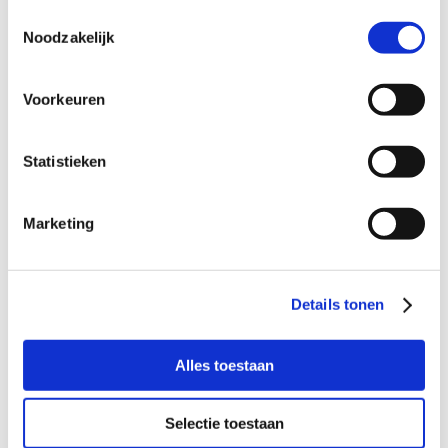
In of vlakbij Vaartbroek (Eindhoven);
Toestemmingsselectie
Met één of meer kinderen van ongeveer
Noodzakelijk
dezelfde leeftijd;
Dat in het weekend een fijn speelplekje
kan bieden;
Voorkeuren
Waar duidelijkheid en rust centraal staan.
Statistieken
Wil je meer informatie?
Marketing
Dan kun je contact opnemen met Eva Blaauw,
Coördinator Buurtgezinnen voor de gemeente Eindhoven,
via
eva@buurtgezinnen.nl
of bel 06 – 14 39 04 74.
Details tonen
Aanmelden als steungezin
Alles toestaan
Hoe werkt Buurtgezinnen?
Selectie toestaan
Bekijk andere zoekprofielen