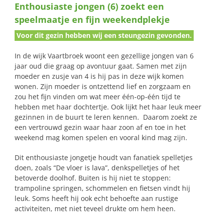
Enthousiaste jongen (6) zoekt een
naar:
speelmaatje en fijn weekendplekje
Voor dit gezin hebben wij een steungezin gevonden.
In de wijk Vaartbroek woont een gezellige jongen van 6
jaar oud die graag op avontuur gaat. Samen met zijn
moeder en zusje van 4 is hij pas in deze wijk komen
wonen. Zijn moeder is ontzettend lief en zorgzaam en
zou het fijn vinden om wat meer één-op-één tijd te
hebben met haar dochtertje. Ook lijkt het haar leuk meer
gezinnen in de buurt te leren kennen. Daarom zoekt ze
een vertrouwd gezin waar haar zoon af en toe in het
weekend mag komen spelen en vooral kind mag zijn.
Dit enthousiaste jongetje houdt van fanatiek spelletjes
doen, zoals “De vloer is lava”, denkspelletjes of het
betoverde doolhof. Buiten is hij niet te stoppen:
trampoline springen, schommelen en fietsen vindt hij
leuk. Soms heeft hij ook echt behoefte aan rustige
activiteiten, met niet teveel drukte om hem heen.