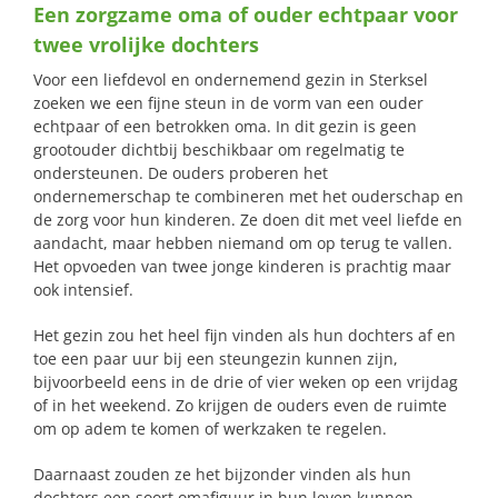
Een zorgzame oma of ouder echtpaar voor
naar:
twee vrolijke dochters
Voor een liefdevol en ondernemend gezin in Sterksel
zoeken we een fijne steun in de vorm van een ouder
echtpaar of een betrokken oma. In dit gezin is geen
grootouder dichtbij beschikbaar om regelmatig te
ondersteunen. De ouders proberen het
ondernemerschap te combineren met het ouderschap en
de zorg voor hun kinderen. Ze doen dit met veel liefde en
aandacht, maar hebben niemand om op terug te vallen.
Het opvoeden van twee jonge kinderen is prachtig maar
ook intensief.
Het gezin zou het heel fijn vinden als hun dochters af en
toe een paar uur bij een steungezin kunnen zijn,
bijvoorbeeld eens in de drie of vier weken op een vrijdag
of in het weekend. Zo krijgen de ouders even de ruimte
om op adem te komen of werkzaken te regelen.
Daarnaast zouden ze het bijzonder vinden als hun
dochters een soort omafiguur in hun leven kunnen