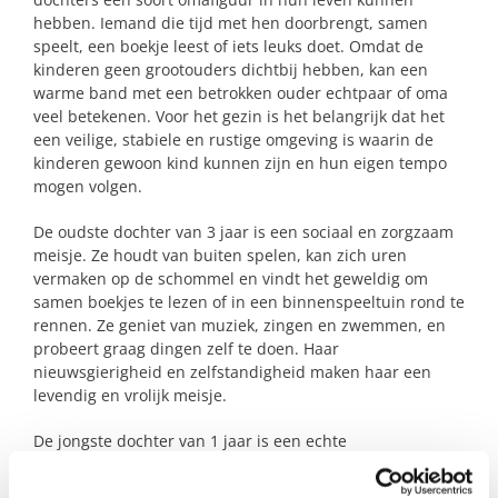
hebben. Iemand die tijd met hen doorbrengt, samen
speelt, een boekje leest of iets leuks doet. Omdat de
kinderen geen grootouders dichtbij hebben, kan een
warme band met een betrokken ouder echtpaar of oma
veel betekenen. Voor het gezin is het belangrijk dat het
een veilige, stabiele en rustige omgeving is waarin de
kinderen gewoon kind kunnen zijn en hun eigen tempo
mogen volgen.
De oudste dochter van 3 jaar is een sociaal en zorgzaam
meisje. Ze houdt van buiten spelen, kan zich uren
vermaken op de schommel en vindt het geweldig om
samen boekjes te lezen of in een binnenspeeltuin rond te
rennen. Ze geniet van muziek, zingen en zwemmen, en
probeert graag dingen zelf te doen. Haar
nieuwsgierigheid en zelfstandigheid maken haar een
levendig en vrolijk meisje.
De jongste dochter van 1 jaar is een echte
ontdekkingsreiziger. Ze lacht bijna altijd, kruipt en klimt
overal op, en is nieuwsgierig naar alles wat er om haar