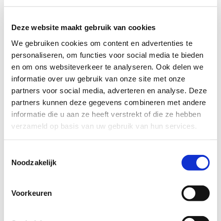
heen gebeurt. Ze houdt ervan om nieuwe dingen te
ontdekken en is duidelijk in wat ze wel en niet wil.
Tegelijkertijd is ze gevoelig en geniet ze van knuffels en
Deze website maakt gebruik van cookies
aandacht. Deze 2 meisjes zijn dol op dieren en genieten
We gebruiken cookies om content en advertenties te
ervan om naar de kinderboerderij te gaan of dieren te
personaliseren, om functies voor social media te bieden
voeren. Samen vormen ze een vrolijk en ondernemend
en om ons websiteverkeer te analyseren. Ook delen we
duo dat graag nieuwe ervaringen opdoet en plezier
maakt.
informatie over uw gebruik van onze site met onze
partners voor social media, adverteren en analyse. Deze
Lijkt het jou mooi om een speciale plek te hebben in het
partners kunnen deze gegevens combineren met andere
leven van deze kinderen en hun ouders wat rust te
informatie die u aan ze heeft verstrekt of die ze hebben
geven?
verzameld op basis van uw gebruik van hun services.
Meld je dan aan als steungezin en maak een verschil
voor dit gezin!
Toestemmingsselectie
Noodzakelijk
Profiel steungezin
Voorkeuren
Wij zoeken een ouder echtpaar of een oma uit
Heeze, Leende of Valkenswaard die: