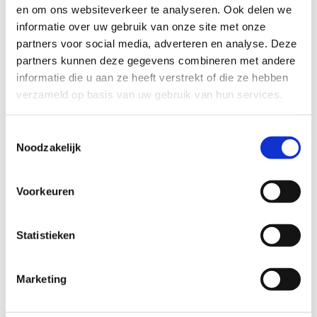
en om ons websiteverkeer te analyseren. Ook delen we
om haar leven hier verder op te bouwen.
informatie over uw gebruik van onze site met onze
Heet jij haar welkom?
partners voor social media, adverteren en analyse. Deze
partners kunnen deze gegevens combineren met andere
informatie die u aan ze heeft verstrekt of die ze hebben
Profiel steungezin
verzameld op basis van uw gebruik van hun services.
Wij zoeken een gezin in Bunnik:
Toestemmingsselectie
Noodzakelijk
• Dat een fijne en gezellige speelplek biedt;
• Waar ze elke week mag komen spelen;
• Eventueel met een vaderfiguur, maar vooral
Voorkeuren
met aandacht en rust.
Statistieken
Wil je meer informatie?
Marketing
Dan kun je contact opnemen met Linda van Eck,
coördinator Buurtgezinnen voor de gemeente Bunnik,
via
lindavaneck@buurtgezinnen.nl
of telefoonnummer