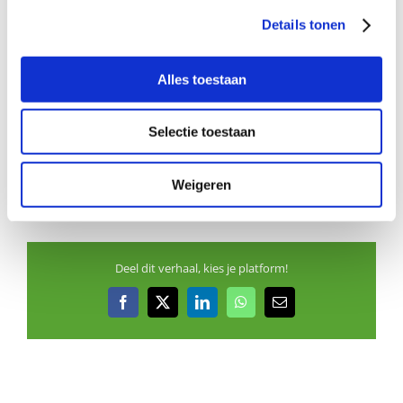
06 – 53921182.
Details tonen
Aanmelden als steungezin
Alles toestaan
Hoe werkt Buurtgezinnen?
Selectie toestaan
Bekijk andere zoekprofielen
Weigeren
Deel dit verhaal, kies je platform!
Facebook
X
LinkedIn
WhatsApp
E-
mail