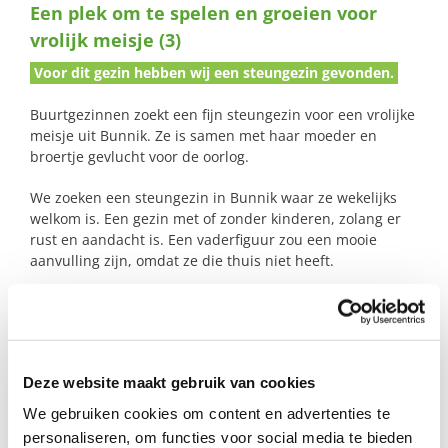
Een plek om te spelen en groeien voor
naar:
vrolijk meisje (3)
Voor dit gezin hebben wij een steungezin gevonden.
Buurtgezinnen zoekt een fijn steungezin voor een vrolijke
meisje uit Bunnik. Ze is samen met haar moeder en
broertje gevlucht voor de oorlog.
We zoeken een steungezin in Bunnik waar ze wekelijks
welkom is. Een gezin met of zonder kinderen, zolang er
rust en aandacht is. Een vaderfiguur zou een mooie
aanvulling zijn, omdat ze die thuis niet heeft.
Ze is dol op bakken, knutselen, buiten spelen, en samen
fröbelen met lijm. Ze speelt graag in het speelhoekje en
geniet van aandacht. Ze pakt de Nederlandse taal stap
voor stap op, en we gunnen háár vooral een plek waar ze
Deze website maakt gebruik van cookies
mag spelen met leeftijdsgenootjes.
We gebruiken cookies om content en advertenties te
Boven alles gunnen we dit meisje een warme plek. En
personaliseren, om functies voor social media te bieden
een fijne bijkomstigheid: haar moeder krijgt zo de ruimte