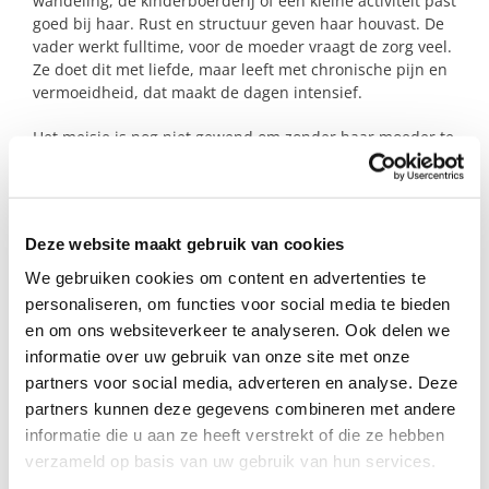
wandeling, de kinderboerderij of een kleine activiteit past
goed bij haar. Rust en structuur geven haar houvast. De
vader werkt fulltime, voor de moeder vraagt de zorg veel.
Ze doet dit met liefde, maar leeft met chronische pijn en
vermoeidheid, dat maakt de dagen intensief.
Het meisje is nog niet gewend om zonder haar moeder te
zijn. Een rustige opbouw is daarom belangrijk. Dit vraagt
een gezin dat openstaat voor iets anders. Voor nabijheid,
aandacht en afstemming.
Deze website maakt gebruik van cookies
Voel jij je aangesproken door een meisje dat net wat
anders vraagt?
We gebruiken cookies om content en advertenties te
personaliseren, om functies voor social media te bieden
en om ons websiteverkeer te analyseren. Ook delen we
Profiel steungezin
informatie over uw gebruik van onze site met onze
partners voor social media, adverteren en analyse. Deze
Wij zoeken een gezin in Zwijndrecht (of
partners kunnen deze gegevens combineren met andere
omliggende gemeente):
informatie die u aan ze heeft verstrekt of die ze hebben
verzameld op basis van uw gebruik van hun services.
Waar dit meisje een paar uurtjes per