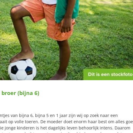
broer (bijna 6)
jes van bijna 6, bijna 5 en 1 jaar zijn wij op zoek naar een
aait op volle toeren. De moeder doet enorm haar best om alles go
ie jonge kinderen is het dagelijks leven behoorlijk intens. Daarom