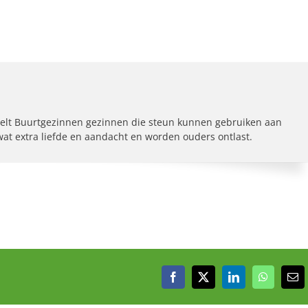
elt Buurtgezinnen gezinnen die steun kunnen gebruiken aan
 wat extra liefde en aandacht en worden ouders ontlast.
Facebook
X
LinkedIn
WhatsAp
E-
mai