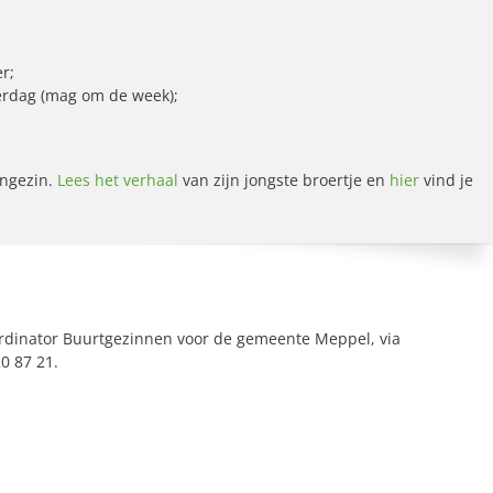
er;
erdag (mag om de week);
ungezin.
Lees het verhaal
van zijn jongste broertje en
hier
vind je
ördinator Buurtgezinnen voor de gemeente Meppel, via
0 87 21.