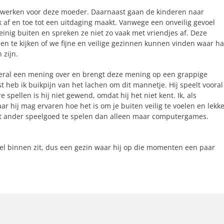
d werken voor deze moeder. Daarnaast gaan de kinderen naar
k af en toe tot een uitdaging maakt. Vanwege een onveilig gevoel
ig buiten en spreken ze niet zo vaak met vriendjes af. Deze
n te kijken of we fijne en veilige gezinnen kunnen vinden waar h
 zijn.
t overal een mening over en brengt deze mening op een grappige
 heb ik buikpijn van het lachen om dit mannetje. Hij speelt vooral
pellen is hij niet gewend, omdat hij het niet kent. Ik, als
 hij mag ervaren hoe het is om je buiten veilig te voelen en lekk
et ander speelgoed te spelen dan alleen maar computergames.
l binnen zit, dus een gezin waar hij op die momenten een paar