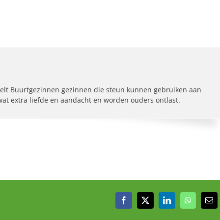
elt Buurtgezinnen gezinnen die steun kunnen gebruiken aan
 wat extra liefde en aandacht en worden ouders ontlast.
Facebook
X
LinkedIn
WhatsAp
E-
mai