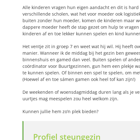
Alle kinderen vragen hun eigen aandacht en dit is har
verschillende scholen, wat het voor moeder ook logistie
buiten zonder hun moeder, komen de kinderen maar wein
dappere moeder heeft de stap gezet om hulp te vragen e
kinderen af en toe lekker kunnen spelen en kind kunnen
Het ventje zit in groep 7 en weet wat hij wil. Hij heef
manier. Wanneer ik de middag bij het gezin ben geweest
binnenshuis en gamed dan veel. Buiten spelen of andere s
coördinator voor Buurtgezinnen, gun hem een plekje waar
te kunnen spelen. Of binnen een spel te spelen, om m
(Hoewel af en toe sámen gamen ook heel tof kan zijn!)
De weekenden of woensdagmiddag duren lang als je vee
uurtjes mag meespelen zou heel welkom zijn.
Kunnen jullie hem zo’n plek bieden?
Profiel steungezin