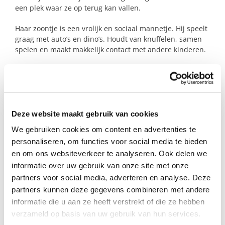
een plek waar ze op terug kan vallen.
Haar zoontje is een vrolijk en sociaal mannetje. Hij speelt
graag met auto’s en dino’s. Houdt van knuffelen, samen
spelen en maakt makkelijk contact met andere kinderen.
We zoeken een steungezin in of rond het
Willemskwartier. Een plek waar hij bijvoorbeeld vóór
school welkom is of na school fijn kan spelen.
Zou dit plekje bij jullie kunnen zijn?
Deze website maakt gebruik van cookies
We gebruiken cookies om content en advertenties te
personaliseren, om functies voor social media te bieden
Profiel steungezin
en om ons websiteverkeer te analyseren. Ook delen we
informatie over uw gebruik van onze site met onze
Wij zoeken een gezin in het Willemskwartier
partners voor social media, adverteren en analyse. Deze
Nijmegen:
partners kunnen deze gegevens combineren met andere
• Waar een jongentje van bijna 4 welkom is;
informatie die u aan ze heeft verstrekt of die ze hebben
• Dat ruimte heeft voor of na schooltijd (in
verzameld op basis van uw gebruik van hun services.
overleg);