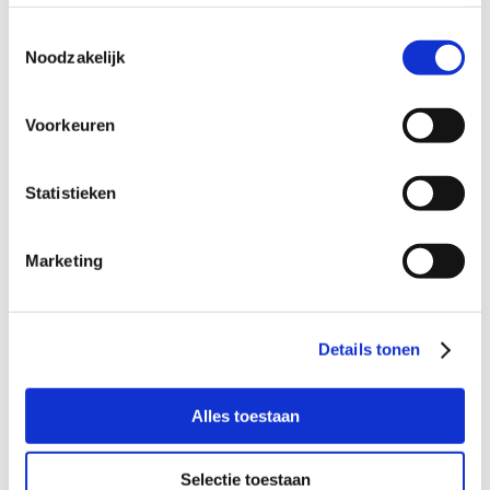
• Naar school kan brengen of ophalen;
Toestemmingsselectie
• Dat een vertrouwde plek kan bieden.
Noodzakelijk
Voorkeuren
Wil je meer informatie?
Statistieken
Dan kun je contact opnemen met Loes van Maanen –
Veltman, coördinator Buurtgezinnen voor de gemeente
Nijmegen, via
loes@buurtgezinnen.nl
of telefoonnummer
Marketing
06-24195024.
.
Details tonen
Aanmelden als steungezin
Alles toestaan
Hoe werkt Buurtgezinnen?
Selectie toestaan