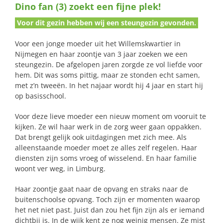
Dino fan (3) zoekt een fijne plek!
naar:
Voor dit gezin hebben wij een steungezin gevonden.
Voor een jonge moeder uit het Willemskwartier in
Nijmegen en haar zoontje van 3 jaar zoeken we een
steungezin. De afgelopen jaren zorgde ze vol liefde voor
hem. Dit was soms pittig, maar ze stonden echt samen,
met z’n tweeën. In het najaar wordt hij 4 jaar en start hij
op basisschool.
Voor deze lieve moeder een nieuw moment om vooruit te
kijken. Ze wil haar werk in de zorg weer gaan oppakken.
Dat brengt gelijk ook uitdagingen met zich mee. Als
alleenstaande moeder moet ze alles zelf regelen. Haar
diensten zijn soms vroeg of wisselend. En haar familie
woont ver weg, in Limburg.
Haar zoontje gaat naar de opvang en straks naar de
buitenschoolse opvang. Toch zijn er momenten waarop
het net niet past. Juist dan zou het fijn zijn als er iemand
dichtbij is. In de wijk kent ze nog weinig mensen. Ze mist