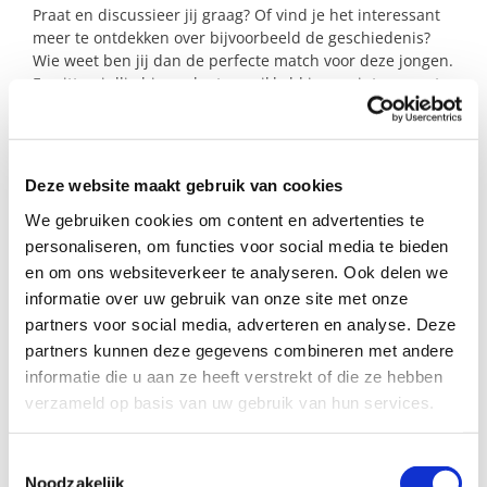
Praat en discussieer jij graag? Of vind je het interessant
meer te ontdekken over bijvoorbeeld de geschiedenis?
Wie weet ben jij dan de perfecte match voor deze jongen.
En zitten jullie binnenkort verwikkeld in een interessante
discussie of gaan jullie samen naar het museum.
Reiken jullie dit gezin de helpende hand?
Deze website maakt gebruik van cookies
We gebruiken cookies om content en advertenties te
Profiel steungezin
personaliseren, om functies voor social media te bieden
en om ons websiteverkeer te analyseren. Ook delen we
Wij zoeken een stel of gezin in Nijmegen Zuid of
Dukenburg:
informatie over uw gebruik van onze site met onze
partners voor social media, adverteren en analyse. Deze
Waar een jongen van 15 jaar welkom is;
partners kunnen deze gegevens combineren met andere
Regelmatig, maar vooral omdat hij het
informatie die u aan ze heeft verstrekt of die ze hebben
leuk vindt;
verzameld op basis van uw gebruik van hun services.
Dat ervoor open staat om samen te
ontdekken hoe het contact kan groeien.
Toestemmingsselectie
Noodzakelijk