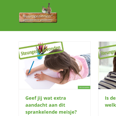
Ga
naar
inhoud
aan dit
Is deze gezellige jongen welkom bij jou
thuis?
Geef jij wat extra
Is d
aandacht aan dit
welk
sprankelende meisje?