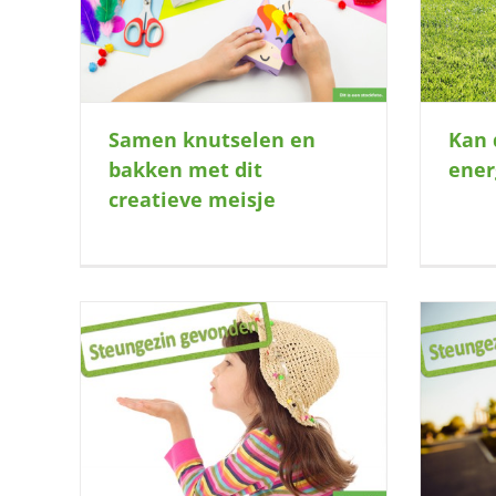
kwijt?
Samen knutselen en
Kan 
bakken met dit
ener
creatieve meisje
t lieve
Vangen jullie deze dierenvriend op?