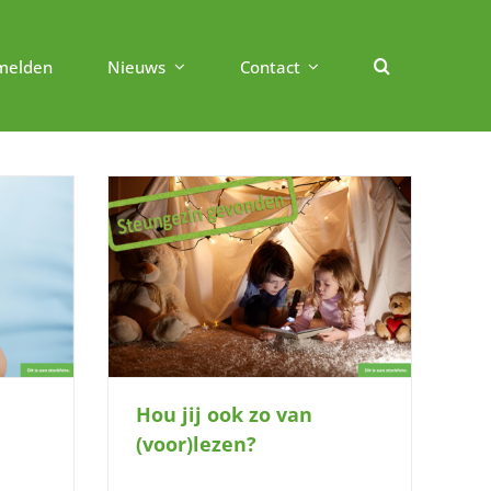
melden
Nieuws
Contact
or)lezen?
Hou jij ook zo van
(voor)lezen?