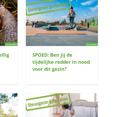
ke redder in
zin?
llig
SPOED: Ben jij de
tijdelijke redder in nood
voor dit gezin?