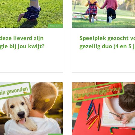
Mag ik bij jou de werel
en 5 jaar)
deze lieverd zijn
Speelplek gezocht v
gie bij jou kwijt?
gezellig duo (4 en 5 
Opa en oma met groen
Maak jij graag een liefdevol gebaar?
gezocht!