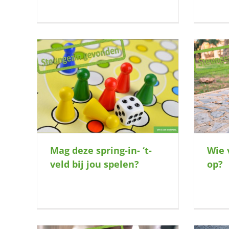
ij jou
Wie vangt dit schatje op?
Mag deze spring-in- ‘t-
Wie 
veld bij jou spelen?
op?