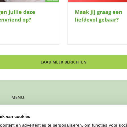
en jullie deze
Maak jij graag een
envriend op?
liefdevol gebaar?
LAAD MEER BERICHTEN
MENU
Kun je steun gebruiken?
Wil je steun bieden?
ik van cookies
Wil je een gezin verwijzen?
Werk je bij de gemeente?
ontent en advertenties te personaliseren, om functies voor soci