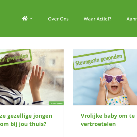
Over Ons
Waar Actief?
Aan
Vrolijke baby om te vertroetelen
Hou jij ook zo van (vo
eze gezellige jongen
Vrolijke baby om te
om bij jou thuis?
vertroetelen