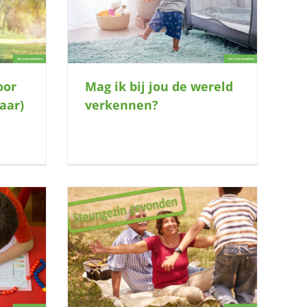
d verkennen?
oor
Mag ik bij jou de wereld
jaar)
verkennen?
e vingers