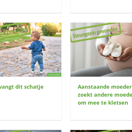
Aanstaande moeder zoekt andere
Gaan wij samen in de
moeder om mee te kletsen
stampen?
vangt dit schatje
Aanstaande moeder
zoekt andere moede
om mee te kletsen