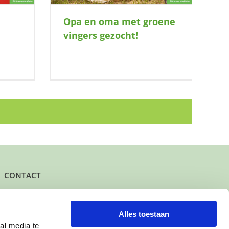
Opa en oma met groene
vingers gezocht!
CONTACT
Het kantoor- en postadres van Buurtgezinnen is:
Herenstraat 47
3431 CW Nieuwegein
Alles toestaan
al media te