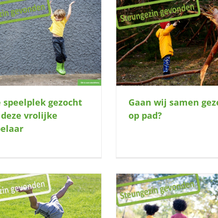
SPOED: Ben jij de tijdelij
Gaan wij samen gezellig op pad?
nood voor dit ge
e speelplek gezocht
Gaan wij samen geze
 deze vrolijke
op pad?
elaar
peelplek gezocht voor gezellig duo (4