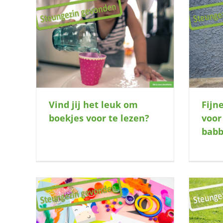
voor te
Fijne speelplek gezocht voor deze
vrolijke babbelaar
Vind jij het leuk om
Fijn
boekjes voor te lezen?
voor
babb
met dit
Kan deze lieverd zijn energie bij jou
S