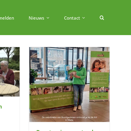
melden
Nieuws
Contact
bekender in
idenberg –
De Langstraat
n