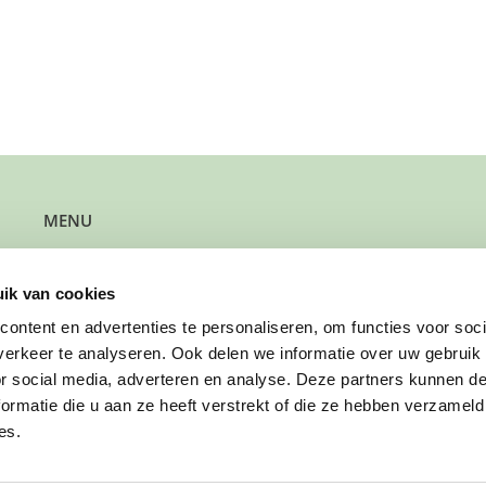
MENU
Kun je steun gebruiken?
Wil je steun bieden?
ik van cookies
Wil je een gezin verwijzen?
Werk je bij de gemeente?
ontent en advertenties te personaliseren, om functies voor soci
Wil je solliciteren?
erkeer te analyseren. Ook delen we informatie over uw gebruik
Wil je doneren?
or social media, adverteren en analyse. Deze partners kunnen 
ormatie die u aan ze heeft verstrekt of die ze hebben verzameld
es.