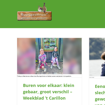
Ga
naar
inhoud
Eenoudergezin: ‘Niet slechter of beter,
r, groot
D
maar gewoon anders’ – Ouders van
illon
nu
Buren voor elkaar: klein
Eeno
gebaar, groot verschil –
slec
Weekblad ’t Carillon
gewo