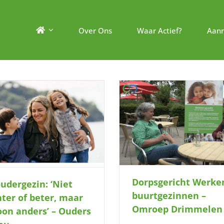
Over Ons
Waar Actief?
Aan
orpsgericht Werken buurtgezinnen –
Omroep Drimmelen
Buurtgezinnen, steeds 
Drimmelen en Geertru
Weekblad ’t Carillon en 
Dorpsgericht Werke
udergezin: ‘Niet
buurtgezinnen –
hter of beter, maar
Omroep Drimmelen
on anders’ – Ouders