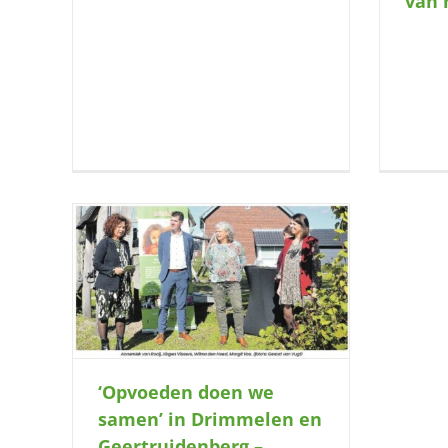
van 
’ in
berg –
‘Opvoeden doen we
samen’ in Drimmelen en
Geertruidenberg –