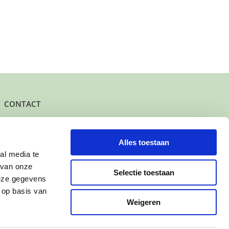
CONTACT
Het kantoor- en postadres van Buurtgezinnen is:
Herenstraat 47
3431 CW Nieuwegein
Alles toestaan
al media te
KvK-nummer: 61625078
 van onze
IBAN: NL95 INGB 0006 7343 78
Selectie toestaan
deze gegevens
 op basis van
Contact
Weigeren