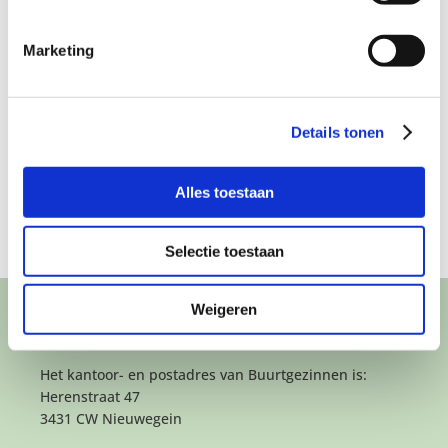
Buurtgezinnen,
Eenoudergezin:
steeds bekender
Marketing
‘Niet slechter of
in Drimmelen en
t
beter, maar
Geertruidenberg
gewoon anders’
– Weekblad ’t
– Ouders van nu
Carillon en De
Details tonen
Langstraat
Alles toestaan
Selectie toestaan
Weigeren
CONTACT
Het kantoor- en postadres van Buurtgezinnen is:
Herenstraat 47
3431 CW Nieuwegein