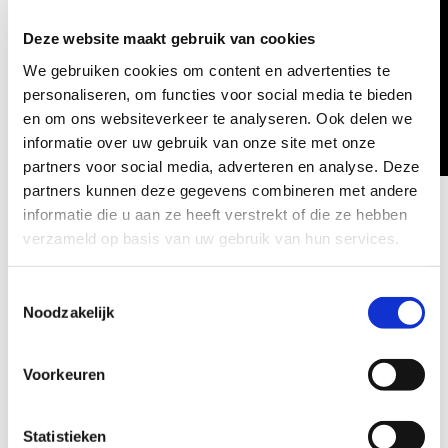
naar:
Deze website maakt gebruik van cookies
We gebruiken cookies om content en advertenties te
personaliseren, om functies voor social media te bieden
en om ons websiteverkeer te analyseren. Ook delen we
informatie over uw gebruik van onze site met onze
partners voor social media, adverteren en analyse. Deze
partners kunnen deze gegevens combineren met andere
informatie die u aan ze heeft verstrekt of die ze hebben
verzameld op basis van uw gebruik van hun services.
Deel dit verhaal, kies je platform!
Toestemmingsselectie
Noodzakelijk
Facebook
X
LinkedIn
WhatsApp
E-
mail
Voorkeuren
Gerelateerde berichten
Statistieken