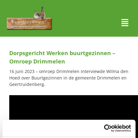
Ga
naar
inhoud
Togg
Navi
Thuis
Dorpsgericht Werken buurtgezinnen –
Over ons
Omroep Drimmelen
16 juni 2023 – omroep Drimmelen interviewde Wilma den
Waar actief?
Hoed over Buurtgezinnen in de gemeente Drimmelen en
Geertruidenberg.
Aanmelden
Nieuws
Contact
Zoeken