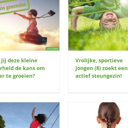
Vrolijke, sportieve jongen (8) zoekt
Lieve knul zoekt gezellig
een actief steungezin!
 jij deze kleine
Vrolijke, sportieve
rheld de kans om
jongen (8) zoekt een
er te groeien?
actief steungezin!
lp jij creatief meisje met Nederlands
Opgewekte jongeman z