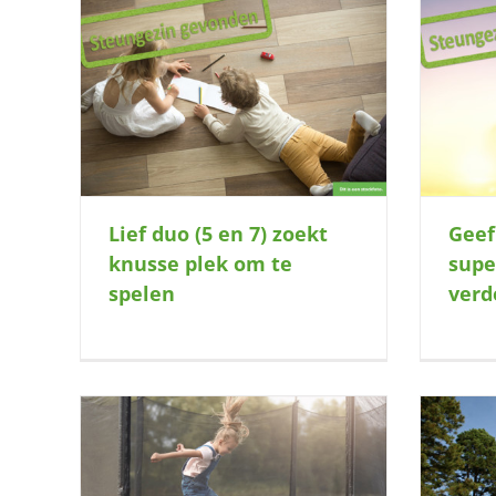
e plek om
Geef jij deze kleine superheld de kans
om verder te groeien?
Lief duo (5 en 7) zoekt
Geef
knusse plek om te
supe
spelen
verd
rolijk
Enthousiast meisje zoekt gezellig
He