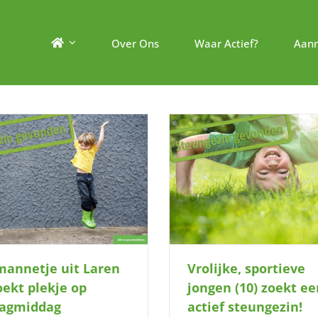
Over Ons
Waar Actief?
Aan
Vrolijke, sportieve jongen (10) zoekt
Creatief meisje (9) zoek
een actief steungezin!
gezin met reur
 mannetje uit Laren
Vrolijke, sportieve
zoekt plekje op
jongen (10) zoekt ee
dagmiddag
actief steungezin!