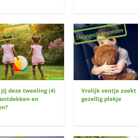
Bied jij deze kanjers (4
Vrolijk ventje zoekt gezellig plekje
gezellige speelp
Vrolijk ventje zoekt
jij deze tweeling (4)
gezellig plekje
ontdekken en
en?