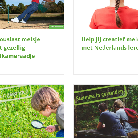
leren?
nest
ousiast meisje
Help jij creatief mei
t gezellig
met Nederlands ler
lkameraadje
Nemen jullie mij lekker mee naar
Knutselkoningin (6) zoe
buiten?
gezin voor make-up 