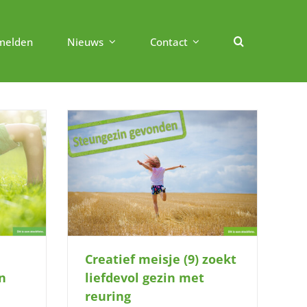
melden
Nieuws
Contact
t liefdevol
ing
Creatief meisje (9) zoekt
n
liefdevol gezin met
reuring