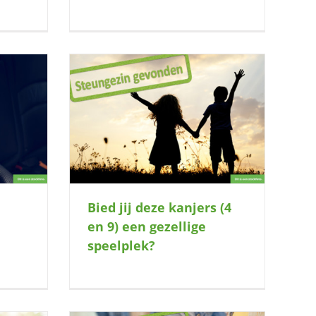
 en 9) een
lek?
Bied jij deze kanjers (4
en 9) een gezellige
speelplek?