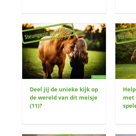
ereld van
Help jij deze tweeling (4) met
ontdekken en spelen?
Deel jij de unieke kijk op
Help 
de wereld van dit meisje
met 
(11)?
spel