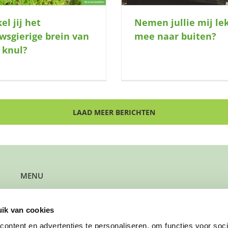
el jij het
Nemen jullie mij le
wsgierige brein van
mee naar buiten?
 knul?
LAAD MEER BERICHTEN
MENU
Kun je steun gebruiken?
Wil je steun bieden?
ik van cookies
Wil je een gezin verwijzen?
Werk je bij de gemeente?
ontent en advertenties te personaliseren, om functies voor soci