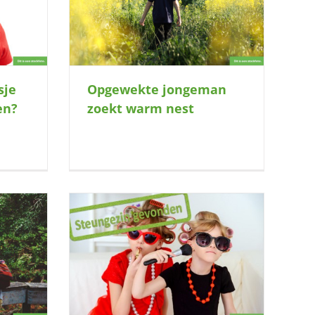
sje
Opgewekte jongeman
en?
zoekt warm nest
kt gezellig
avonturen