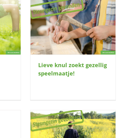
 speelmaatje!
Lieve knul zoekt gezellig
speelmaatje!
oekt warm