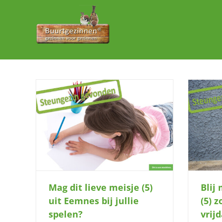
Ga
naar
inhoud
emnes bij
Blij mannetje uit Laren (5) zoekt plekje
op vrijdagmiddag
Mag dit lieve meisje (5)
Blij
uit Eemnes bij jullie
(5) 
spelen?
vrij