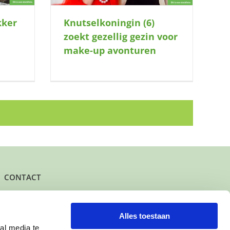
kker
Knutselkoningin (6)
zoekt gezellig gezin voor
make-up avonturen
CONTACT
Het kantoor- en postadres van Buurtgezinnen is:
Herenstraat 47
3431 CW Nieuwegein
Alles toestaan
al media te