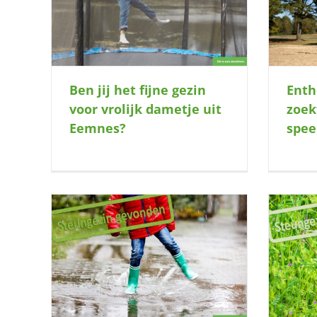
speelkameraadje
Ben jij het fijne gezin
Enth
voor vrolijk dametje uit
zoek
Eemnes?
spee
ze lieve
Prikkel jij het nieuwsgierige brein van
deze knul?