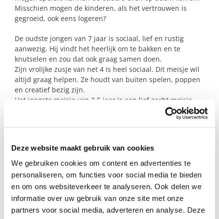
Misschien mogen de kinderen, als het vertrouwen is
gegroeid, ook eens logeren?
De oudste jongen van 7 jaar is sociaal, lief en rustig
aanwezig. Hij vindt het heerlijk om te bakken en te
knutselen en zou dat ook graag samen doen.
Zijn vrolijke zusje van net 4 is heel sociaal. Dit meisje wil
altijd graag helpen. Ze houdt van buiten spelen, poppen
en creatief bezig zijn.
Het jongste meisje van 2,5 jaar is een lief zacht meisje,
dat af en toe op haar strepen kan staan. Ook zij houdt
van buiten spelen, poppen, keukentje en creatief bezig
zijn.
Deze website maakt gebruik van cookies
Zijn jullie dat steungezin waar deze kinderen om de week
mogen komen spelen?
We gebruiken cookies om content en advertenties te
personaliseren, om functies voor social media te bieden
en om ons websiteverkeer te analyseren. Ook delen we
Profiel steungezin
informatie over uw gebruik van onze site met onze
partners voor social media, adverteren en analyse. Deze
Wij zoeken een rustig christelijk gezin in