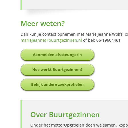
Meer weten?
Dan kun je contact opnemen met Marie Jeanne Wolfs, c
mariejeanne@buurtgezinnen.nl
of bel: 06-19604461
Aanmelden als steungezin
Hoe werkt Buurtgezinnen?
Bekijk andere zoekprofielen
Over Buurtgezinnen
Onder het motto ‘Opgroeien doen we samen’, kopp