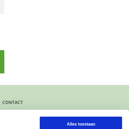
p
l
CONTACT
Het kantoor- en postadres van Buurtgezinnen is:
Herenstraat 47
3431 CW Nieuwegein
Alles toestaan