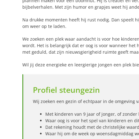
plannen maken voor een boomhut. Hij is creatief en verz
bijbelverhalen. Met zijn humor en grapjes weet hij ander
Na drukke momenten heeft hij rust nodig. Dan speelt hij
om weer op te laden.
We zoeken een plek waar aandacht is voor hoe kinderen 
wordt. Het is belangrijk dat er oog is voor wanneer het
met geduld, dat zijn nieuwsgierigheid ruimte geeft maa
Wil jij deze energieke en leergierige jongen een plek bi
Profiel steungezin
Wij zoeken een gezin of echtpaar in de omgeving 
Met kinderen van 9 jaar of jonger, of zonder
Waar oog is voor het spel van kinderen en di
Dat rekening houdt met de christelijke waar
Waar hij om de week op woensdagmiddag we