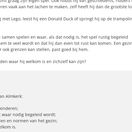
int graag zijn eigen spel. Ook houdt hij van geschiedenis, ridders
en vaak aan het lachen te maken, zelf heeft hij dan de grootste lo
 met Lego, leest hij een Donald Duck of springt hij op de trampoli
samen spelen en waar, als dat nodig is, het spel rustig begeleid
 hem te veel wordt en dat hij dan even tot rust kan komen. Een gezi
r ook grenzen kan stellen, past goed bij hem.
eden waar hij welkom is en zichzelf kan zijn?
van Almkerk:
 kinderen;
t waar nodig begeleid wordt;
den en normen van het gezin;
lkom is.