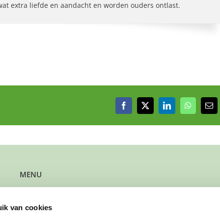
 wat extra liefde en aandacht en worden ouders ontlast.
Facebook
X
LinkedIn
WhatsAp
E-
mai
MENU
Kun je steun gebruiken?
Wil je steun bieden?
ik van cookies
Wil je een gezin verwijzen?