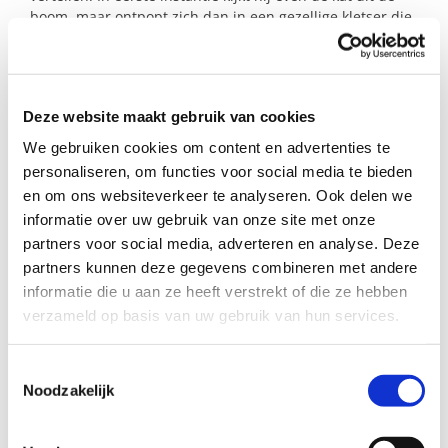
boom, maar ontpopt zich dan in een gezellige kletser die
blij is dat je er bent.
Kan jij die extra steun bieden en er zijn voor dit gezin?
Deze website maakt gebruik van cookies
We gebruiken cookies om content en advertenties te
Profiel steungezin
personaliseren, om functies voor social media te bieden
Wij zoeken iemand die:
en om ons websiteverkeer te analyseren. Ook delen we
informatie over uw gebruik van onze site met onze
Om de week langs wil komen bij dit gezin
partners voor social media, adverteren en analyse. Deze
(dag in overleg);
partners kunnen deze gegevens combineren met andere
Een rustig en liefdevol karakter heeft;
informatie die u aan ze heeft verstrekt of die ze hebben
Graag ondersteunend wil zijn voor dit
verzameld op basis van uw gebruik van hun services.
overbelaste gezin.
Toestemmingsselectie
Noodzakelijk
Wil je meer informatie?