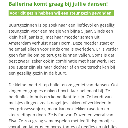
Ballerina komt graag bij jullie dansen!
naar:
Voor dit gezin hebben wij een steungezin gevonden.
Buurtgezinnen is op zoek naar een liefdevol en gezellig
steungezin voor een meisje van bijna 5 jaar. Sinds een
klein half jaar is zij met haar moeder samen uit
Amsterdam verhuist naar Hoorn. Deze moeder staat er
helemaal alleen voor sinds oma is overleden. Er is verder
geen familie om op terug te kunnen vallen. Soms is dat
best zwaar, zeker ook in combinatie met haar werk. Het
zou super zijn als haar dochter af en toe terecht kan bij
een gezellig gezin in de buurt.
De kleine meid zit op ballet en ze geniet van dansen. Ook
zingen en grapjes maken hoort daar helemaal bij. Ze
heeft alles in huis om komediant te zijn. Ze houdt van
meisjes dingen, zoals nageltjes lakken of verkleden in
een prinsessenjurk, maar kan ook lekker ravotten en
stoere dingen doen. Ze is fan van Frozen en vooral van
Elsa. Ze zou graag samenspelen met leeftijdsgenootjes,
vooral omdat er geen ooms, tantes of neefjes en nichtjes