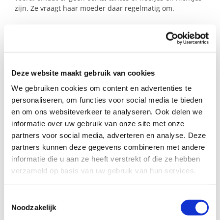
zijn. Ze vraagt haar moeder daar regelmatig om.
Staat bij jullie de muziek al aan en mag dit meisje bij
jullie komen dansen? Dan komt ze dolgraag bij jullie
spelen!
Neem dan gerust contact op. We gaan graag in gesprek
Deze website maakt gebruik van cookies
om te kijken of er een mooie match kan ontstaan!
We gebruiken cookies om content en advertenties te
personaliseren, om functies voor social media te bieden
en om ons websiteverkeer te analyseren. Ook delen we
Profiel steungezin
informatie over uw gebruik van onze site met onze
partners voor social media, adverteren en analyse. Deze
Wij zoeken een gezin in Hoorn, Zwaag of
Blokker:
partners kunnen deze gegevens combineren met andere
informatie die u aan ze heeft verstrekt of die ze hebben
• Waar dit meisje mag komen spelen;
verzameld op basis van uw gebruik van hun services.
• Dat op de vrijdagmiddag of een dag in het
weekend beschikbaar is (mag ook om de week);
• Met kinderen rond de leeftijd van 5 jaar.
Toestemmingsselectie
Noodzakelijk