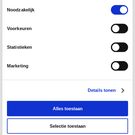
Toestemmingsselectie
Noodzakelijk
Voorkeuren
Statistieken
Marketing
Details tonen
Ben jij dat fijne buurtgezin voor een
gezellig meisje uit Roermond?
Alles toestaan
Selectie toestaan