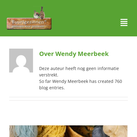
Ga
naar
inhoud
Togg
Navi
Thuis
Over
Wendy Meerbeek
Over ons
Deze auteur heeft nog geen informatie
Waar actief?
verstrekt.
So far Wendy Meerbeek has created 760
blog entries.
Aanmelden
Nieuws
Contact
Zoeken