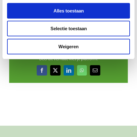
Hoe werkt Buurtgezinnen?
Alles toestaan
Bekijk andere zoekprofielen
Selectie toestaan
Weigeren
Deel dit verhaal, kies je platform!
Facebook
X
LinkedIn
WhatsApp
E-
mail