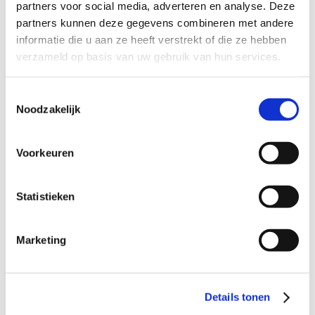
partners voor social media, adverteren en analyse. Deze
Profiel steungezin
partners kunnen deze gegevens combineren met andere
informatie die u aan ze heeft verstrekt of die ze hebben
Wij zoeken een gezin in Odijk:
verzameld op basis van uw gebruik van hun services.
• Waar hij één keer per week mag spelen;
• Het liefst met kinderen van zijn eigen school;
Toestemmingsselectie
• Waar hij welkom is om te groeien en plezier te
Noodzakelijk
maken.
Voorkeuren
Wil je meer informatie?
Statistieken
Dan kun je contact opnemen met Linda van Eck,
coördinator Buurtgezinnen voor de gemeente Bunnik,
via
lindavaneck@buurtgezinnen.nl
of telefoonnummer
Marketing
06 – 53921182.
Aanmelden als steungezin
Details tonen