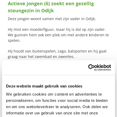
Actieve jongen (6) zoekt een gezellig
naar:
steungezin in Odijk
Deze jongen woont samen met zijn vader in Odijk.
Hij mist een moederfiguur, maar hij is dol op zijn vader.
We gunnen hem ook een plek om met andere kinderen te
spelen.
Hij houdt van buitenspelen, Lego, balsporten en hij gaat
graag naar het zwembad en zwemles.
We zoeken een steungezin in Odijk, het liefst met
kinderen van dezelfde school, zodat het vertrouwd is.
Eén keer per week een middag meedraaien zou al
geweldig zijn.
Deze website maakt gebruik van cookies
We gebruiken cookies om content en advertenties te
Als je in Odijk woont en denkt: dit past, laat het weten.
We kijken samen of het een match is. Voor deze jongen
personaliseren, om functies voor social media te bieden
kan dat het verschil maken.
en om ons websiteverkeer te analyseren. Ook delen we
informatie over uw gebruik van onze site met onze