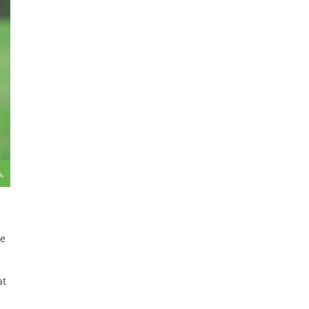
ge
at