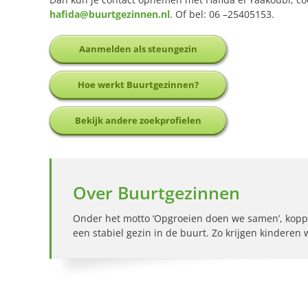
hafida@buurtgezinnen.nl
. Of bel: 06 –25405153.
Aanmelden als steungezin
Hoe werkt Buurtgezinnen?
Bekijk andere zoekprofielen
Over Buurtgezinnen
Onder het motto ‘Opgroeien doen we samen’, kopp
een stabiel gezin in de buurt. Zo krijgen kinderen