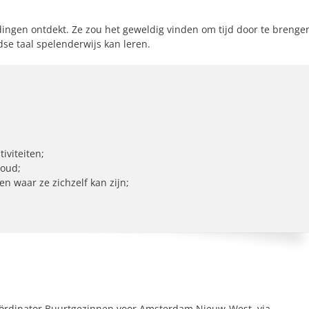
 dingen ontdekt. Ze zou het geweldig vinden om tijd door te brenge
se taal spelenderwijs kan leren.
iviteiten;
 oud;
n waar ze zichzelf kan zijn;
oördinator Buurtgezinnen voor Amsterdam Nieuw-West, via