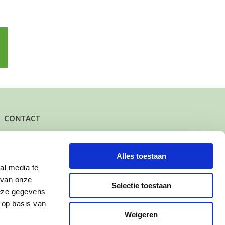
p
l
CONTACT
Het kantoor- en postadres van Buurtgezinnen is:
Herenstraat 47
3431 CW Nieuwegein
Alles toestaan
al media te
KvK-nummer: 61625078
 van onze
IBAN: NL95 INGB 0006 7343 78
Selectie toestaan
deze gegevens
 op basis van
Contact
Weigeren