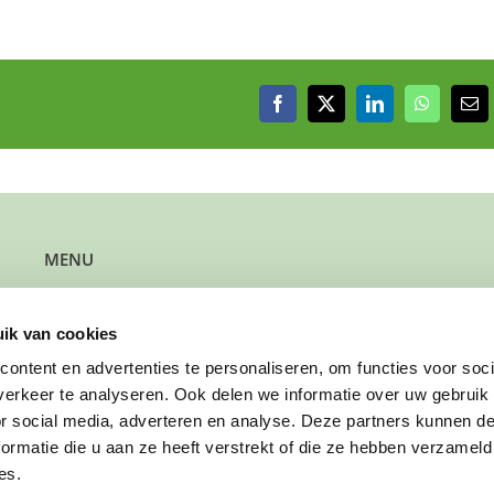
Facebook
X
LinkedIn
WhatsAp
E-
mai
MENU
Kun je steun gebruiken?
Wil je steun bieden?
ik van cookies
Wil je een gezin verwijzen?
Werk je bij de gemeente?
ontent en advertenties te personaliseren, om functies voor soci
Wil je solliciteren?
erkeer te analyseren. Ook delen we informatie over uw gebruik
Wil je doneren?
or social media, adverteren en analyse. Deze partners kunnen 
ormatie die u aan ze heeft verstrekt of die ze hebben verzameld
es.