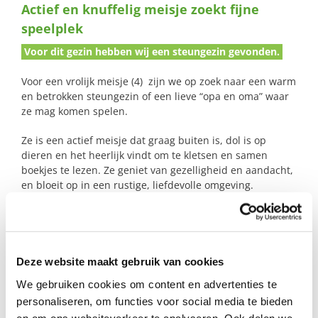
Actief en knuffelig meisje zoekt fijne
naar:
speelplek
Voor dit gezin hebben wij een steungezin gevonden.
Voor een vrolijk meisje (4) zijn we op zoek naar een warm
en betrokken steungezin of een lieve “opa en oma” waar
ze mag komen spelen.
Ze is een actief meisje dat graag buiten is, dol is op
dieren en het heerlijk vindt om te kletsen en samen
boekjes te lezen. Ze geniet van gezelligheid en aandacht,
en bloeit op in een rustige, liefdevolle omgeving.
Haar alleenstaande moeder zorgt met veel liefde voor
haar, maar heeft niet altijd de energie om er samen op
uit te gaan. Een fijn gezin waar haar dochter af en toe
welkom is om te spelen en nieuwe ervaringen op te doen,
Deze website maakt gebruik van cookies
zou daarom heel waardevol zijn.
We gebruiken cookies om content en advertenties te
personaliseren, om functies voor social media te bieden
Mag ze bij jou komen spelen?
en om ons websiteverkeer te analyseren. Ook delen we