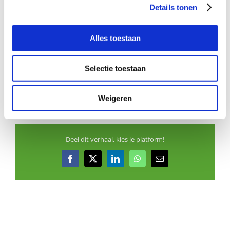
Details tonen
Aanmelden als steungezin
Alles toestaan
Hoe werkt Buurtgezinnen?
Selectie toestaan
Bekijk andere zoekprofielen
Weigeren
Deel dit verhaal, kies je platform!
Facebook
X
LinkedIn
WhatsApp
E-
mail