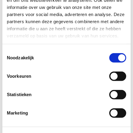
informatie over uw gebruik van onze site met onze
partners voor social media, adverteren en analyse. Deze
Profiel steungezin
partners kunnen deze gegevens combineren met andere
We zoeken een gezin dat:
informatie die u aan ze heeft verstrekt of die ze hebben
verzameld op basis van uw gebruik van hun services.
Warmte en aandacht kan bieden;
Het leuk vindt om samen te spelen,
Toestemmingsselectie
wandelen of dieren te verzorgen;
Noodzakelijk
Openstaat voor een regelmatig contact;
eens per twee weken een middag in het
weekend.
Voorkeuren
Statistieken
Wil je meer informatie?
Dan kun je contact opnemen met Sharon de Zeeuw,
Marketing
coördinator Buurtgezinnen voor de gemeente Den Haag,
via
sharon@buurtgezinnen.nl
of telefoonnummer 06 – 42
82 10 64.