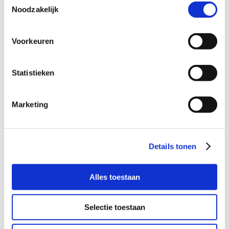
warme, uitdagende plek kan bieden
Noodzakelijk
woonachtig is in Ede (voorkeur Ede-zuid)
ook contact met de moeder op wil bouwen
en haar op weg helpt
Voorkeuren
het leuk vindt om er met het gezin op uit
te gaan
Statistieken
Marketing
Wil je meer informatie?
Details tonen
Dan kun je contact opnemen met Nienke van der
Kaaij, coördinator Buurtgezinnen voor de gemeente Ede,
via
nienke.vdkaaij@buurtgezinnen.nl
. Of bel: 06-
Alles toestaan
39213569
Aanmelden
Selectie toestaan
Je kunt je ook direct aanmelden als steungezin op de