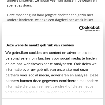
andere kinderen. Ze houdt veel van dansen, bewegen en
spelletjes doen.
Deze moeder gunt haar jongste dochter een gezin met
andere kinderen, waar ze een dagdeel per week lekker
kan spelen. Daarnaast geeft zij aan ook zelf behoefte te
hebben aan meer sociale contacten. Het lukt haar niet
om er zelf met de twee meisjes op uit te gaan, maar dit
zou ze wel graag willen.
Deze website maakt gebruik van cookies
Is er een gezellig steungezin dat met dit gezin op pad kan
We gebruiken cookies om content en advertenties te
gaan en contact met de moeder op wil bouwen? In
personaliseren, om functies voor social media te bieden
combinatie met een plek waar het jongste meisje
en om ons websiteverkeer te analyseren. Ook delen we
geregeld mag komen spelen.
informatie over uw gebruik van onze site met onze
partners voor social media, adverteren en analyse. Deze
partners kunnen deze gegevens combineren met andere
Profiel steungezin
informatie die u aan ze heeft verstrekt of die ze hebben
verzameld op basis van uw gebruik van hun services.
Wij zoeken een steungezin dat:
1x per week het jongste meisje een
Toestemmingsselectie