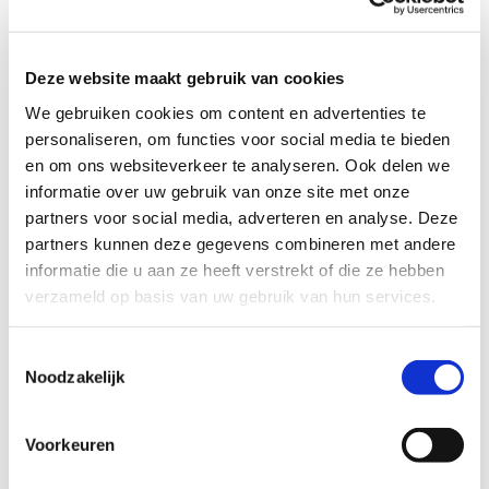
naar:
28 augustus 2025
De pilot Buurtgezinnen in Huizen heeft een belangrijke
Deze website maakt gebruik van cookies
mijlpaal bereikt: Sinds de start op 1 oktober vorig jaar
We gebruiken cookies om content en advertenties te
zijn tien gezinnen die behoefte hebben aan wat extra
personaliseren, om functies voor social media te bieden
steun, verbonden aan een steungezin in de buurt.
en om ons websiteverkeer te analyseren. Ook delen we
informatie over uw gebruik van onze site met onze
Lees hier het artikel
partners voor social media, adverteren en analyse. Deze
partners kunnen deze gegevens combineren met andere
informatie die u aan ze heeft verstrekt of die ze hebben
verzameld op basis van uw gebruik van hun services.
Deel dit verhaal, kies je platform!
Toestemmingsselectie
Noodzakelijk
Facebook
X
LinkedIn
WhatsApp
E-
mail
Voorkeuren