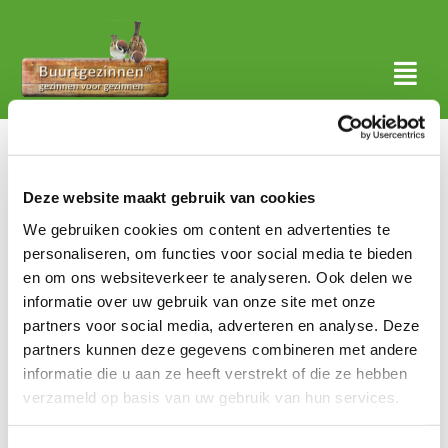
Ga
naar
inhoud
Togg
Navi
Thuis
Over ons
Deze website maakt gebruik van cookies
We gebruiken cookies om content en advertenties te
Waar actief?
personaliseren, om functies voor social media te bieden
en om ons websiteverkeer te analyseren. Ook delen we
Aanmelden
informatie over uw gebruik van onze site met onze
partners voor social media, adverteren en analyse. Deze
Nieuws
partners kunnen deze gegevens combineren met andere
informatie die u aan ze heeft verstrekt of die ze hebben
Contact
verzameld op basis van uw gebruik van hun services.
Zoeken