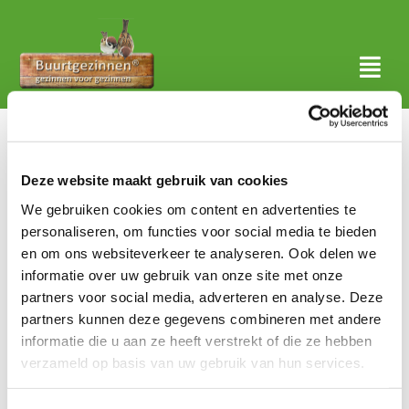
Ga
naar
inhoud
Togg
Navi
Thuis
Over ons
Deze website maakt gebruik van cookies
We gebruiken cookies om content en advertenties te
Waar actief?
personaliseren, om functies voor social media te bieden
en om ons websiteverkeer te analyseren. Ook delen we
Aanmelden
informatie over uw gebruik van onze site met onze
partners voor social media, adverteren en analyse. Deze
Nieuws
partners kunnen deze gegevens combineren met andere
informatie die u aan ze heeft verstrekt of die ze hebben
Contact
verzameld op basis van uw gebruik van hun services.
Zoeken