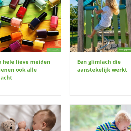
Heb jij een middag per 
Een glimlach die aanstekelijk werkt
voor deze vrolijke
 hele lieve meiden
Een glimlach die
ienen ook alle
aanstekelijk werkt
acht
Help jij de gelukkige vader van dit
Wie bouwt, zingt en knu