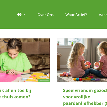
Over Ons
Waar Actief?
Aan
Mag deze vrolijke meid (10
Speelvriendin gezocht voor vrolijke
komen spelen
paardenliefhebber (8)
ik af en toe bij
Speelvriendin gezoc
ie thuiskomen?
voor vrolijke
paardenliefhebber (