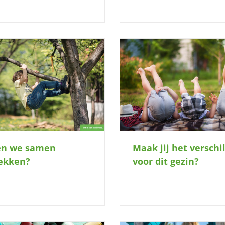
Gevoelige doener (8) 
Maak jij het verschil voor dit gezin?
logeerplek om ongestoord
en we samen
Maak jij het verschi
ekken?
voor dit gezin?