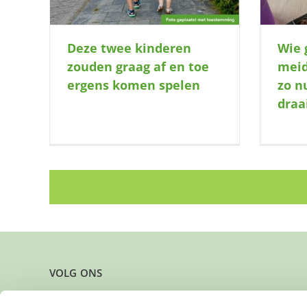
Deze twee kinderen
Wie 
zouden graag af en toe
meid
ergens komen spelen
zo n
draa
VOLG ONS