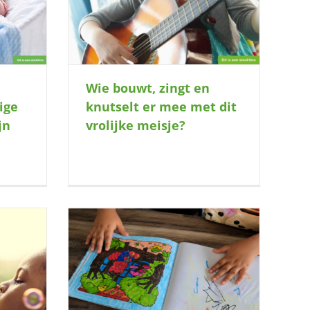
eisje?
e
Wie bouwt, zingt en
ige
knutselt er mee met dit
jn
vrolijke meisje?
er voor dit
e?