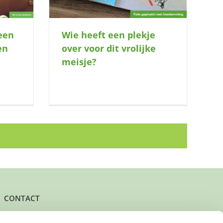
 een
Wie heeft een plekje
en
over voor dit vrolijke
meisje?
CONTACT
Het kantoor- en postadres van Buurtgezinnen is: