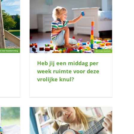
week ruimte
 knul?
Heb jij een middag per
week ruimte voor deze
vrolijke knul?
tselt er mee