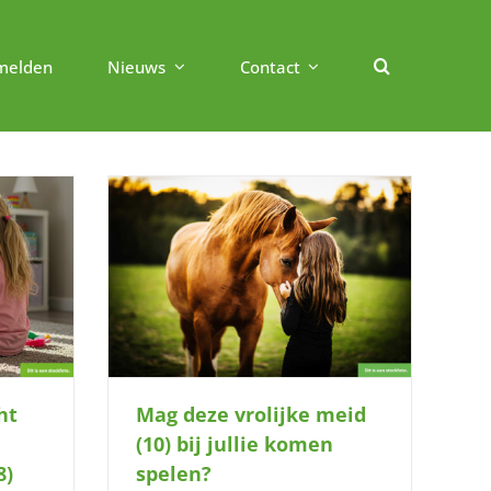
melden
Nieuws
Contact
) bij jullie
?
Mag deze vrolijke meid
ht
(10) bij jullie komen
spelen?
8)