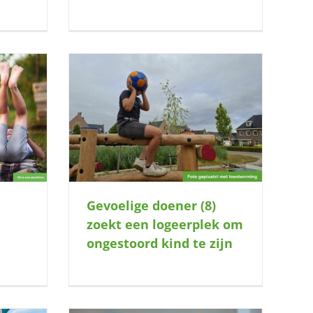
zoekt een
 kind te zijn
l
Gevoelige doener (8)
zoekt een logeerplek om
ongestoord kind te zijn