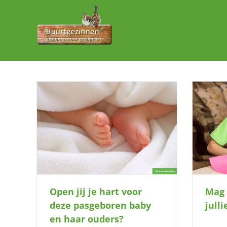
Ga
naar
inhoud
sgeboren
Mag ik af en toe bij jullie thuiskomen?
Open jij je hart voor
Mag 
deze pasgeboren baby
jull
en haar ouders?