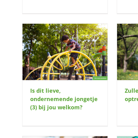
getje (3)
Zullen we samen optrekken?
Is dit lieve,
Zull
ondernemende jongetje
optr
(3) bij jou welkom?