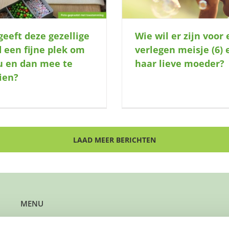
geeft deze gezellige
Wie wil er zijn voor
 een fijne plek om
verlegen meisje (6) 
u en dan mee te
haar lieve moeder?
ien?
LAAD MEER BERICHTEN
MENU
Kun je steun gebruiken?