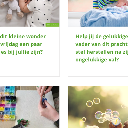
prachtige stel herstellen na zijn
met dit vrolijke m
ongelukkige val?
Help jij de gelukkig
dit kleine wonder
vader van dit pracht
 vrijdag een paar
stel herstellen na zi
es bij jullie zijn?
ongelukkige val?
Wie wil er zijn voor een verlegen
Wie heeft een plekje ov
meisje (6) en haar lieve moeder?
vrolijke meisj