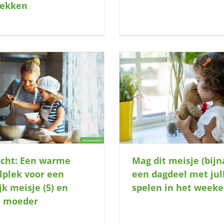
dekken
Mag dit meisje (bijna 2) een dagdeel
Mogen deze lieve en geze
met jullie spelen in het weekend?
bij jullie spele
cht: Een warme
Mag dit meisje (bijn
lplek voor een
een dagdeel met jul
jk meisje (5) en
spelen in het week
e moeder