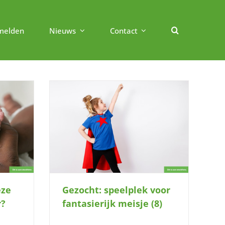
melden
Nieuws
Contact
fantasierijk
eze
Gezocht: speelplek voor
r?
fantasierijk meisje (8)