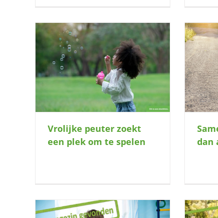
ek om te
Samen is zoveel fijner dan alleen
Same
Vrolijke peuter zoekt
dan 
een plek om te spelen