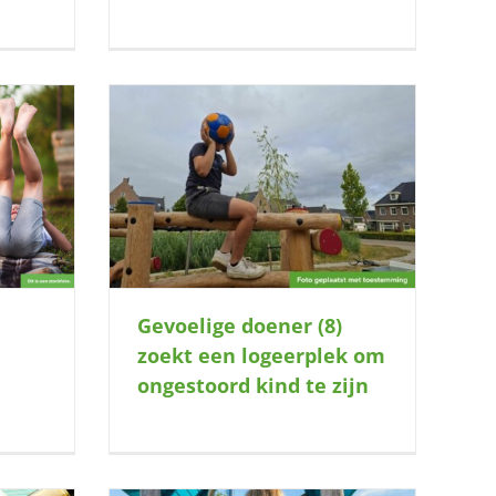
zoekt een
 kind te zijn
l
Gevoelige doener (8)
zoekt een logeerplek om
ongestoord kind te zijn