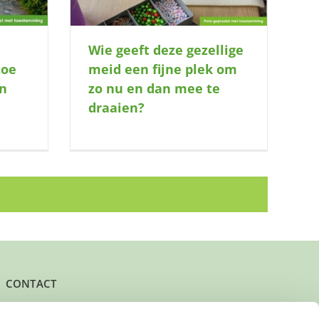
Wie geeft deze gezellige
toe
meid een fijne plek om
n
zo nu en dan mee te
draaien?
CONTACT
Het kantoor- en postadres van Buurtgezinnen is: