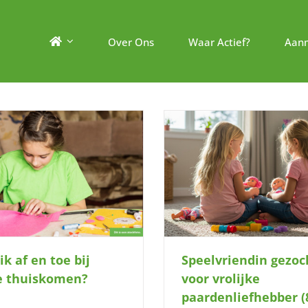
Over Ons
Waar Actief?
Aan
Mag deze vrolijke meid (10
Speelvriendin gezocht voor vrolijke
komen spelen
paardenliefhebber (8)
ik af en toe bij
Speelvriendin gezoc
ie thuiskomen?
voor vrolijke
paardenliefhebber (