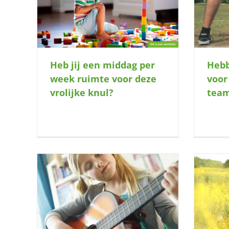
?
sportieve teamgenoot?
Heb jij een middag per
Hebb
week ruimte voor deze
voor
vrolijke knul?
tea
 er mee
Geef jij deze jongen de ruimte om te
?
groeien?