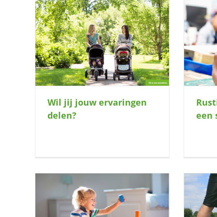
Rustige tekenaar zoekt een
T
len?
speelmaatje
Rust
Wil jij jouw ervaringen
een 
delen?
 ruimte
Hebben jullie ruimte voor een
Ma