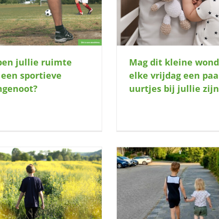
prachtige stel herstell
paar uurtjes bij jullie zijn?
ongelukkige va
en jullie ruimte
Mag dit kleine wond
 een sportieve
elke vrijdag een paa
mgenoot?
uurtjes bij jullie zij
Deze twee kinderen zouden graag af
Wie geeft deze gezellige m
en toe ergens komen spelen
plek om zo nu en dan mee