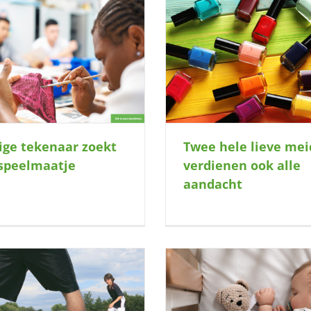
wee hele lieve meiden verdienen ook
Een glimlach die aanstek
alle aandacht
ige tekenaar zoekt
Twee hele lieve me
speelmaatje
verdienen ook alle
aandacht
Help jij de gelukkige va
g dit kleine wonder elke vrijdag een