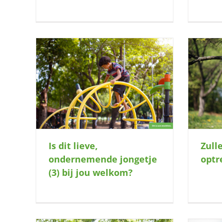
getje (3)
Zullen we samen optrekken?
Is dit lieve,
Zull
ondernemende jongetje
optr
(3) bij jou welkom?