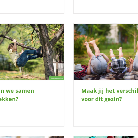
Gevoelige doener (8) 
Maak jij het verschil voor dit gezin?
logeerplek om ongestoord
en we samen
Maak jij het verschi
ekken?
voor dit gezin?