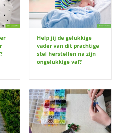
en na zijn
l?
Help jij de gelukkige
er
vader van dit prachtige
r
stel herstellen na zijn
n?
ongelukkige val?
eid een fijne
 te draaien?