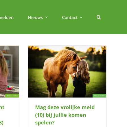
melden
Nieuws
Contact
) bij jullie
?
Mag deze vrolijke meid
ht
(10) bij jullie komen
spelen?
8)