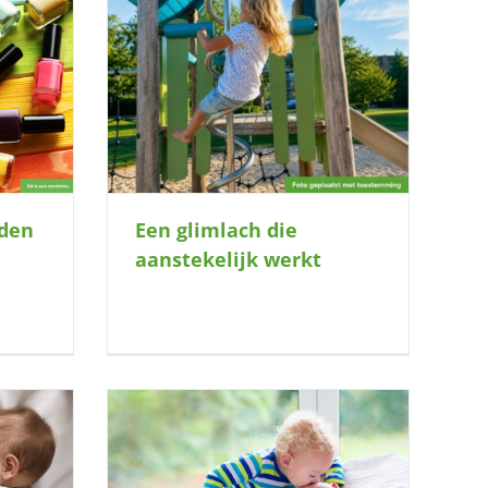
elijk werkt
iden
Een glimlach die
aanstekelijk werkt
der van dit