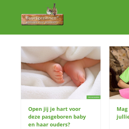
Ga
naar
inhoud
sgeboren
Mag ik af en toe bij jullie thuiskomen?
Open jij je hart voor
Mag 
deze pasgeboren baby
jull
en haar ouders?