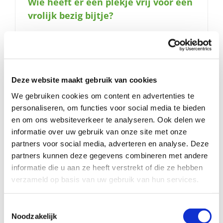
Wie heeft er een plekje vrij voor een
naar:
vrolijk bezig bijtje?
Deze website maakt gebruik van cookies
We gebruiken cookies om content en advertenties te
personaliseren, om functies voor social media te bieden
en om ons websiteverkeer te analyseren. Ook delen we
informatie over uw gebruik van onze site met onze
partners voor social media, adverteren en analyse. Deze
partners kunnen deze gegevens combineren met andere
informatie die u aan ze heeft verstrekt of die ze hebben
verzameld op basis van uw gebruik van hun services.
Kleine avonturier zoekt een gezellig
Toestemmingsselectie
Noodzakelijk
speelplekje!