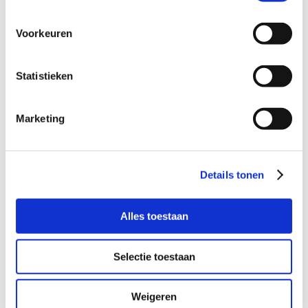
Voorkeuren
Statistieken
Marketing
r
Details tonen
Alles toestaan
Selectie toestaan
Kun jij deze stoere jongen van 7 jaar
een middag plezier bezorgen?
Weigeren