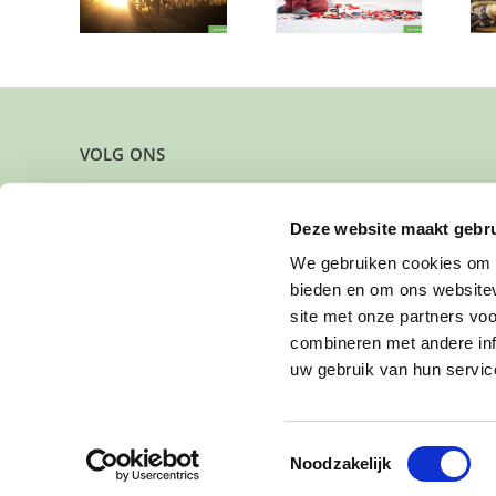
schap kan
enthousiaste
wie doet mee?
oeien
sleutelaar?
VOLG ONS
Deze website maakt gebru
We gebruiken cookies om c
bieden en om ons websitev
site met onze partners vo
combineren met andere inf
uw gebruik van hun servic
Toestemmingsselectie
Noodzakelijk
This website uses cookies to improve y
© 2015-2026 Buurtgezinnen | Webrealisatie:
KEEK Mix
| Beeld