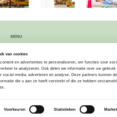
peuter?
mee op pad?
avont
MENU
Kun je steun gebruiken?
Wil je steun bieden?
ik van cookies
Wil je een gezin verwijzen?
Werk je bij de gemeente?
ontent en advertenties te personaliseren, om functies voor soci
Wil je solliciteren?
erkeer te analyseren. Ook delen we informatie over uw gebruik
Wil je doneren?
or social media, adverteren en analyse. Deze partners kunnen 
ormatie die u aan ze heeft verstrekt of die ze hebben verzameld
es.
Voorkeuren
Statistieken
Market
our experience. We'll assume you're ok with this, but you can opt
: Shutterstock.com en magnific.com |
Verklaring DigiToegankelijk
|
– PRIV