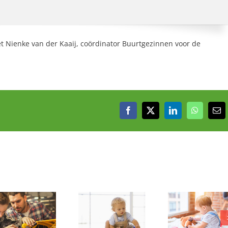
t Nienke van der Kaaij, coördinator Buurtgezinnen voor de
Facebook
X
LinkedIn
WhatsAp
E-
mai
Wie heeft er
Wie neemt deze
Wie hou
ruimte voor
kleine
van ga
deze vrolijke
ontdekkingsreiziger
grapje