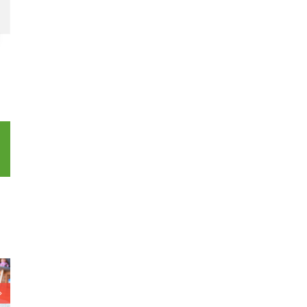
p
l
dt ook
Voor deze zusjes
men,
Wie gaat er mee
maakt een
s en
op avontuur?
gewone middag