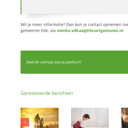
Wil je meer informatie? Dan kun je contact opnemen me
gemeente Ede, via
nienke.vdkaaij@buurtgezinnen.nl
Deel dit verhaal, kies je platform!
Gerelateerde berichten
ht: een
Wie heeft een
LEGO, knuffels
vol gezin
plekje over voor
en een flinke
aar
deze
dosis fantasie…