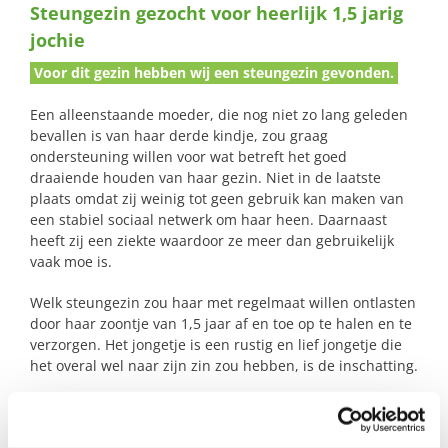
Steungezin gezocht voor heerlijk 1,5 jarig
naar:
jochie
Voor dit gezin hebben wij een steungezin gevonden.
Een alleenstaande moeder, die nog niet zo lang geleden
bevallen is van haar derde kindje, zou graag
ondersteuning willen voor wat betreft het goed
draaiende houden van haar gezin. Niet in de laatste
plaats omdat zij weinig tot geen gebruik kan maken van
een stabiel sociaal netwerk om haar heen. Daarnaast
heeft zij een ziekte waardoor ze meer dan gebruikelijk
vaak moe is.
Welk steungezin zou haar met regelmaat willen ontlasten
door haar zoontje van 1,5 jaar af en toe op te halen en te
verzorgen. Het jongetje is een rustig en lief jongetje die
het overal wel naar zijn zin zou hebben, is de inschatting.
Welk gezin heeft daarvoor tijd en zin en voelt zich
geroepen?!