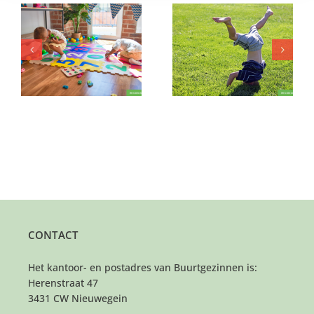
en
Dit mannetje is om op
Help jij dit liefdevolle
!
te eten
gezin vooruit?
CONTACT
Het kantoor- en postadres van Buurtgezinnen is:
Herenstraat 47
3431 CW Nieuwegein