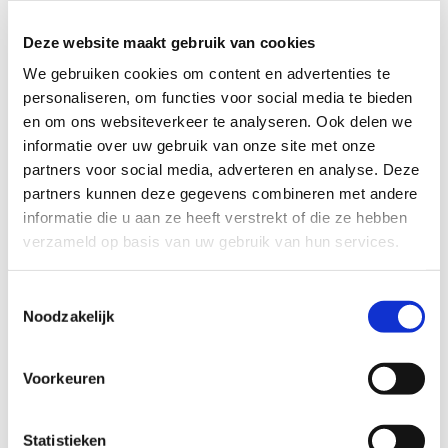
Deze website maakt gebruik van cookies
Profiel steungezin
We gebruiken cookies om content en advertenties te
personaliseren, om functies voor social media te bieden
Wij zoeken:
en om ons websiteverkeer te analyseren. Ook delen we
informatie over uw gebruik van onze site met onze
Een gezellig, warm, stabiel, zorgzaam
partners voor social media, adverteren en analyse. Deze
gezin.
partners kunnen deze gegevens combineren met andere
Bijzonderheden:
informatie die u aan ze heeft verstrekt of die ze hebben
verzameld op basis van uw gebruik van hun services.
Om welke dagen en uren het zou gaan is
in afstemming met elkaar. Alle hulp is
welkom.
Toestemmingsselectie
Noodzakelijk
Voorkeuren
Wil je meer informatie?
Statistieken