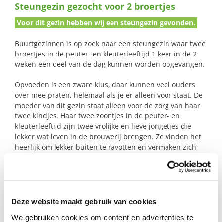
Steungezin gezocht voor 2 broertjes
naar:
Voor dit gezin hebben wij een steungezin gevonden.
Buurtgezinnen is op zoek naar een steungezin waar twee
broertjes in de peuter- en kleuterleeftijd 1 keer in de 2
weken een deel van de dag kunnen worden opgevangen.
Opvoeden is een zware klus, daar kunnen veel ouders
over mee praten, helemaal als je er alleen voor staat. De
moeder van dit gezin staat alleen voor de zorg van haar
twee kindjes. Haar twee zoontjes in de peuter- en
kleuterleeftijd zijn twee vrolijke en lieve jongetjes die
lekker wat leven in de brouwerij brengen. Ze vinden het
heerlijk om lekker buiten te ravotten en vermaken zich
binnen prima met speelgoedauto’s en spelletjes. Vaste
ondersteuning in de zorg van de jongetjes helpt de
moeder weer om op adem te komen en haar weg naar
het arbeidsproces weer terug te vinden.
Deze website maakt gebruik van cookies
We gebruiken cookies om content en advertenties te