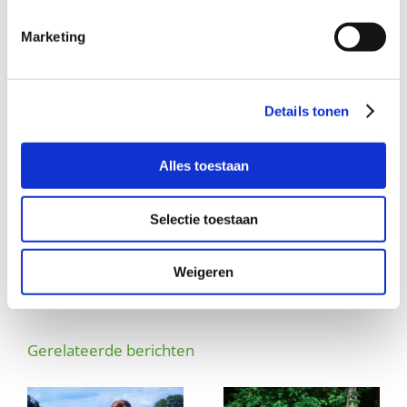
Heuvelrug, via
eefje@buurtgezinnen.nl
. Of bel: 06-
42154716
Marketing
Aanmelden
Je kunt je ook direct
aanmelden
als steungezin op de
Details tonen
website.
Alles toestaan
Deel dit verhaal, kies je platform!
Selectie toestaan
Facebook
X
LinkedIn
WhatsApp
E-
Weigeren
mail
Gerelateerde berichten