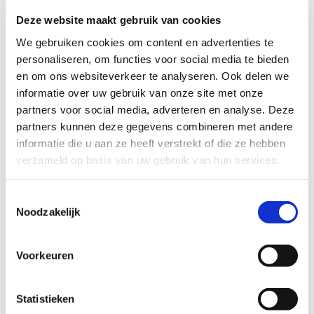
vooral van gamen en Youtube kijken, maar hij geniet ook
heel erg van uitstapjes met zijn moeder.
Deze website maakt gebruik van cookies
We gebruiken cookies om content en advertenties te
personaliseren, om functies voor social media te bieden
Profiel steungezin
en om ons websiteverkeer te analyseren. Ook delen we
informatie over uw gebruik van onze site met onze
Wij zoeken een gezin in Doorn dat:
partners voor social media, adverteren en analyse. Deze
partners kunnen deze gegevens combineren met andere
Op woensdag-/of vrijdagmiddag een
informatie die u aan ze heeft verstrekt of die ze hebben
plekje heeft voor deze jongen om te
verzameld op basis van uw gebruik van hun services.
komen spelen
Bij voorkeur kinderen heeft tussen de 5
en 9 jaar oud
Toestemmingsselectie
Noodzakelijk
Voorkeuren
Wil je meer informatie?
Dan kun je contact opnemen met Eefje Becker,
Statistieken
coördinator Buurtgezinnen voor de gemeente Utrechtse