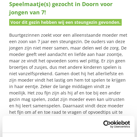
Speelmaatje(s) gezocht in Doorn voor
naar:
jongen van 7!
Voor dit gezin hebben wij een steungezin gevonden.
Buurtgezinnen zoekt voor een alleenstaande moeder met
een zoon van 7 jaar een steungezin. De ouders van deze
jongen zijn niet meer samen, maar delen wel de zorg. De
moeder geeft veel aandacht en liefde aan haar zoontje,
maar ze vindt het opvoeden soms wel pittig. Er zijn geen
broertjes of zusjes, dus met andere kinderen spelen is
niet vanzelfsprekend. Gamen doet hij het allerliefste en
zijn moeder vindt het lastig om hem tot spelen te krijgen
in haar eentje. Zeker de lange middagen vindt ze
moeilijk. Het zou fijn zijn als hij af en toe bij een ander
gezin mag spelen, zodat zijn moeder even kan uitrusten
en hij leert samenspelen. Daarnaast vindt deze moeder
het fijn om af en toe raad te vragen of opvoedtips uit te
wisselen met de ouders van het steungezin.
Deze jongen is behulpzaam, sociaal en open. Hij houdt