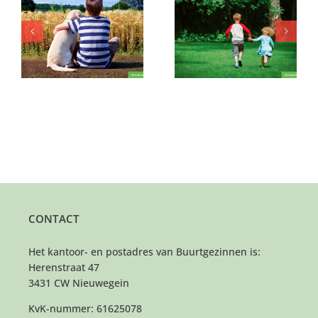
r
Wie maakt de week
Voor haar broer is er
voor dit gezin wat
al een plek, nu zij nog
lichter?
CONTACT
Het kantoor- en postadres van Buurtgezinnen is:
Herenstraat 47
3431 CW Nieuwegein
KvK-nummer: 61625078