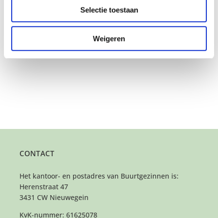
vanuit hun overtuigingen steun aan andere
Selectie toestaan
willen geven dit mogelijk te maken. Zo ontstaat
er verbinding in de samenleving. Wat mij
betreft een prachtig uitgangspunt!”
Weigeren
CONTACT
Het kantoor- en postadres van Buurtgezinnen is:
Herenstraat 47
3431 CW Nieuwegein
KvK-nummer: 61625078