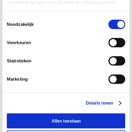
verzameld op basis van uw gebruik van hun services.
“Je moet meer gebruik van je netwerk maken”,
“neem wat tijd voor jezelf” of “kom meer in je
Toestemmingsselectie
eigen kracht te staan”. Het zijn veel gehoorde
Noodzakelijk
opmerkingen als ouders overbelast dreigen te
raken. Maar soms is het niet zo makkelijk om
hulp te vragen; iemand kan of durft dat niet of
Voorkeuren
er staan simpelweg weinig mensen om je heen
die daarin iets kunnen betekenen. Iedereen
heeft steun nodig. Opvoeden is een mooie taak,
Statistieken
maar kan vaak ook een hobbelige weg zijn. Als
moeder van 3 opgroeiende kinderen kan ik dat
beamen. Buurtgezinnen zet zich in voor ouders
Marketing
door steun- en vraaggezinnen aan elkaar te
koppelen. Steun in de nabijheid zonder zware
hulpverlening in te zetten. Na jarenlange
ervaring in de jeugdhulpverlening ben ik ervan
Details tonen
overtuigd dat deze vorm van laagdrempelige
steun gezinnen verder kan helpen in een
Alles toestaan
positieve ontwikkeling. Daarnaast biedt
Buurtgezinnen de mogelijkheid aan mensen die