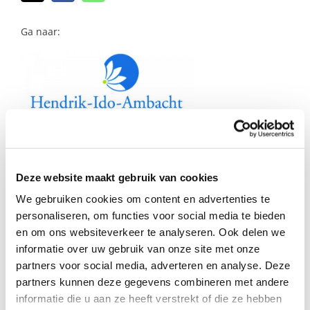
naar:
Ga naar:
Simone Meijer –
Coördinator gemeente
Deze website maakt gebruik van cookies
We gebruiken cookies om content en advertenties te
Hendrik-Ido-Ambacht
personaliseren, om functies voor social media te bieden
en om ons websiteverkeer te analyseren. Ook delen we
Simone is moeder van 3 kinderen.
informatie over uw gebruik van onze site met onze
partners voor social media, adverteren en analyse. Deze
partners kunnen deze gegevens combineren met andere
“Opvoeden is een mooie taak, maar kan ook
informatie die u aan ze heeft verstrekt of die ze hebben
een hobbelige weg zijn”.