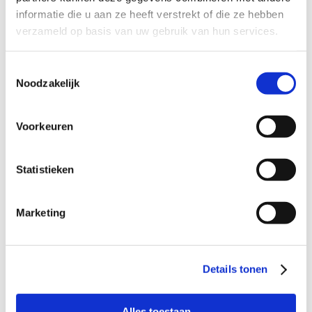
informatie die u aan ze heeft verstrekt of die ze hebben
verzameld op basis van uw gebruik van hun services.
“Met iets kleins kun je al een groot verschil
maken.”
Toestemmingsselectie
“Als oudste van vier zusjes groeide ik op in een
Noodzakelijk
huis waar het nooit saai was. Ondanks de
drukte stonden mijn ouders altijd klaar voor
anderen en vroegen ze zelf ook regelmatig om
Voorkeuren
hulp. Daardoor ben ik opgegroeid met het
gevoel dat het heel natuurlijk is om elkaar te
ondersteunen in het ouderschap.
Statistieken
Sinds ik zelf moeder ben, merk ik ook
persoonlijk hoe fijn het is als je het ouderschap
Marketing
niet alleen hoeft te dragen. Het is prachtig,
maar soms ook best veel. Zeker als je geen
‘village’ hebt om op terug te vallen. Helaas heeft
niet iedereen een sociaal vangnet, helemaal
Details tonen
niet in deze tijd waarin steeds meer van ouders
wordt gevraagd. Juist daarom raakte
Buurtgezinnen me meteen: met iets kleins kun
Alles toestaan