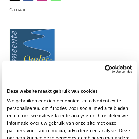
naar:
Ga naar:
Eefje Schep – Coördinator
Deze website maakt gebruik van cookies
We gebruiken cookies om content en advertenties te
gemeente Ouder-Amstel
personaliseren, om functies voor social media te bieden
en om ons websiteverkeer te analyseren. Ook delen we
Eefje woont samen met haar
informatie over uw gebruik van onze site met onze
partners voor social media, adverteren en analyse. Deze
partner, zoon en dochter.
partners kunnen deze gegevens combineren met andere