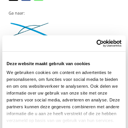
naar:
Ga naar:
Josette Jansen –
Deze website maakt gebruik van cookies
Coördinator gemeente
We gebruiken cookies om content en advertenties te
personaliseren, om functies voor social media te bieden
Culemborg
en om ons websiteverkeer te analyseren. Ook delen we
informatie over uw gebruik van onze site met onze
Josette woont in Culemborg en is
partners voor social media, adverteren en analyse. Deze
partners kunnen deze gegevens combineren met andere
moeder van twee volwassen
informatie die u aan ze heeft verstrekt of die ze hebben
verzameld op basis van uw gebruik van hun services.
dochters.