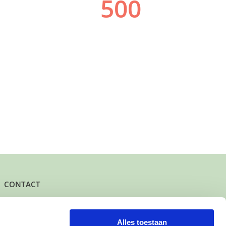
CONTACT
Het kantoor- en postadres van Buurtgezinnen is:
Herenstraat 47
3431 CW Nieuwegein
Alles toestaan