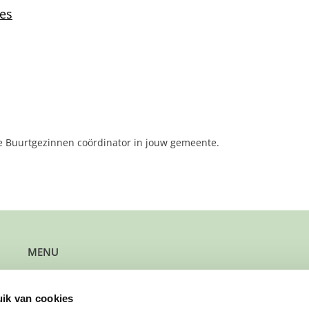
 Buurtgezinnen coördinator in jouw gemeente.
MENU
Kun je steun gebruiken?
Wil je steun bieden?
ik van cookies
Wil je een gezin verwijzen?