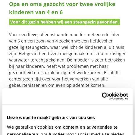
Opa en oma gezocht voor twee vrolijke
naar:
kinderen van 4 en 6
Voor dit gezin hebben wij een steungezin gevonden.
Voor een lieve, alleenstaande moeder met een dochter
van 6 en een zoon van 4 zoeken we een liefdevol en
gezellig steungezin, waar wellicht de kinderen al uit huis
zijn. Het gezin heeft veel meegemaakt en is nu in rustiger
vaarwater terecht gekomen. De moeder is zeer betrokken
bij haar kinderen, heeft wat problemen met haar
gezondheid en is druk bezig met werk zoeken. Er blijft
echter geen tijd over voor het verwerken van alle
gebeurtenissen en om even op adem te komen.
Daarnaast gunt ze haar kinderen het warme contact en
de aandacht van een opa en oma waar ze in het weekend
welkom zijn. De kinderen zijn vrolijk, sportief en houden
van knutselen, buiten spelen en spelletjes doen. Bij welk
gezin zijn deze open in het leven staande kids één maal
Deze website maakt gebruik van cookies
per 2 of 3 weken een dag in het weekend welkom?
We gebruiken cookies om content en advertenties te
personaliseren, om functies voor social media te bieden