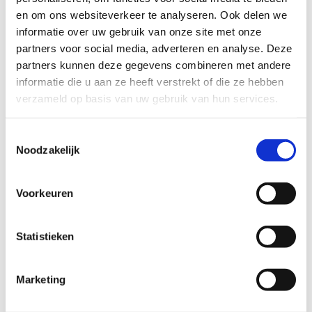
en om ons websiteverkeer te analyseren. Ook delen we
Profiel steungezin
informatie over uw gebruik van onze site met onze
partners voor social media, adverteren en analyse. Deze
Buurtgezinnen.nl is op zoek naar steungezin/
partners kunnen deze gegevens combineren met andere
opa en oma:
informatie die u aan ze heeft verstrekt of die ze hebben
verzameld op basis van uw gebruik van hun services.
waar deze kinderen één maal per twee of
drie weken een dag in het weekend
welkom zijn
Toestemmingsselectie
waar de kinderen al wat ouder of uit huis
Noodzakelijk
zijn
met ouder(s) die het leuk vinden om een
band met deze kinderen op te bouwen
Voorkeuren
Statistieken
Voor meer informatie kun je bellen naar coördinator
Margret van Paassen 06 – 2095 9015 of je kunt je direct
Marketing
aanmelden als steungezin op deze site.