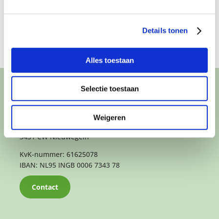
Details tonen
Alles toestaan
Selectie toestaan
CONTACT
Het kantoor- en postadres van Buurtgezinnen is:
Weigeren
Herenstraat 47
3431 CW Nieuwegein
KvK-nummer: 61625078
IBAN: NL95 INGB 0006 7343 78
Contact