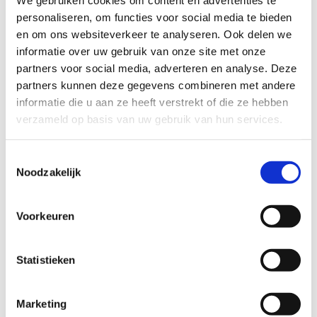
We gebruiken cookies om content en advertenties te
Nienke runt Buurtgezinnen Ede: ‘Het is
naar:
personaliseren, om functies voor social media te bieden
geen oppascentrale’ – indebuurt Ede
en om ons websiteverkeer te analyseren. Ook delen we
informatie over uw gebruik van onze site met onze
Op 5 maart 2019 plaatste Indebuurt Ede een mooie
partners voor social media, adverteren en analyse. Deze
artikel over Buurtgeiznnen in Ede.
partners kunnen deze gegevens combineren met andere
Nienke van der Kaaij (47) wil dat ieder kind lekker kan
spelen. Als dat thuis niet lukt, dan zoekt Nienke voor dat
informatie die u aan ze heeft verstrekt of die ze hebben
kind een plek waar dat wel kan. Sinds maart 2018 is zij
verzameld op basis van uw gebruik van hun services.
coördinator bij Buurtgezinnen Ede. De organisatie zorgt
ervoor dat kinderen wat extra liefde en aandacht krijgen
Toestemmingsselectie
en ouders even worden ontlast.
Noodzakelijk
Klik
hier
om het hele artikel te lezen.
Voorkeuren
Statistieken
Deel dit verhaal, kies je platform!
Facebook
X
LinkedIn
WhatsApp
E-
Marketing
mail