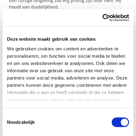
Een rustige omgeving zou erg prettig zijn voor hem. Hij
houdt van duidelijkheid.
Het meisje is een spontaan en vrolijk kind. Ze houdt van
verkleden, dansen, knutselen, buiten spelen en ook van
dieren. Broer en zus spelen ook samen, maar kunnen
(natuurlijk) ook wel eens botsen. De ouders zoeken voor
Deze website maakt gebruik van cookies
de kinderen een plek waar ze zich thuis voelen als zij zelf
We gebruiken cookies om content en advertenties te
met hun jongste kind in het ziekenhuis verblijven.
personaliseren, om functies voor social media te bieden
en om ons websiteverkeer te analyseren. Ook delen we
informatie over uw gebruik van onze site met onze
Profiel steungezin
partners voor social media, adverteren en analyse. Deze
partners kunnen deze gegevens combineren met andere
Wij zoeken een gezin of meerdere gezinnen in
informatie die u aan ze heeft verstrekt of die ze hebben
Westervoort dat:
verzameld op basis van uw gebruik van hun services.
In overleg de opvang van deze kinderen
op zich wil nemen. Dit kan soms enkele
Toestemmingsselectie
uren zijn of een groot gedeelte van de
Noodzakelijk
dag.
In Westervoort woont of de mogelijkheid