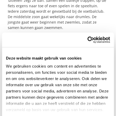
‘uitleven’ zegt ze dan. Samen een balletje trappen, op de
fiets ergens naar toe of even spelen in de speeltuin.
Iedere zaterdag wordt er gevoetbald bij de voetbalclub.
De middelste zoon gaat wekelijks naar drumles. De
jongste gaat weer beginnen met zwemles, zodat ze
samen kunnen gaan zwemmen.
Beide jongetjes hebben baat bij een duidelijke structuur,
zoals de moeder ook aangeeft “duidelijkheid en geen
middenweg”. De jongste heeft een taalachterstand,
daarom is het fijn als hij samen met leeftijdsgenootjes
Deze website maakt gebruik van cookies
kan spelen of dat hij wat extra voorgelezen wordt.
We gebruiken cookies om content en advertenties te
Om de moeder wat rust en ruimte te geven voor haarzelf,
personaliseren, om functies voor social media te bieden
zijn we op zoek naar een steungezin. Bij voorkeur met
en om ons websiteverkeer te analyseren. Ook delen we
leeftijdsgenootjes. Ook is het voor de jongens fijn als er
informatie over uw gebruik van onze site met onze
ook een betrokken vader is, omdat ze dat thuis niet
partners voor social media, adverteren en analyse. Deze
hebben. Een woonsituatie waar de jongens lekker buiten
partners kunnen deze gegevens combineren met andere
kunnen spelen zou erg gewaardeerd worden.
informatie die u aan ze heeft verstrekt of die ze hebben
verzameld op basis van uw gebruik van hun services.