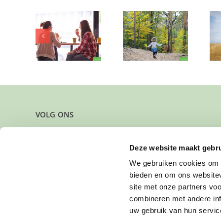
Kleine
Spring in het
beetje
babbelkous
veld (5) komt
spraak
zoekt luisterend
graag spelen?
oor!
VOLG ONS
Deze website maakt gebru
We gebruiken cookies om c
bieden en om ons websitev
site met onze partners vo
combineren met andere inf
uw gebruik van hun servic