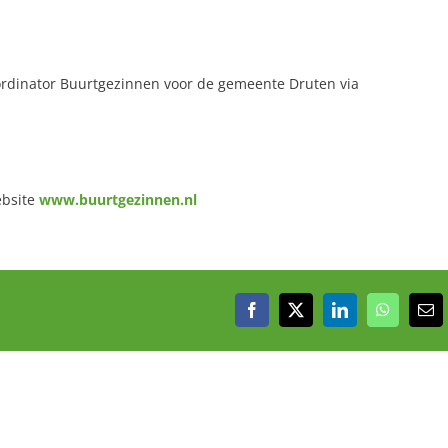
ördinator Buurtgezinnen voor de gemeente Druten via
ebsite
www.buurtgezinnen.nl
Facebook
X
LinkedIn
WhatsAp
E-
mai