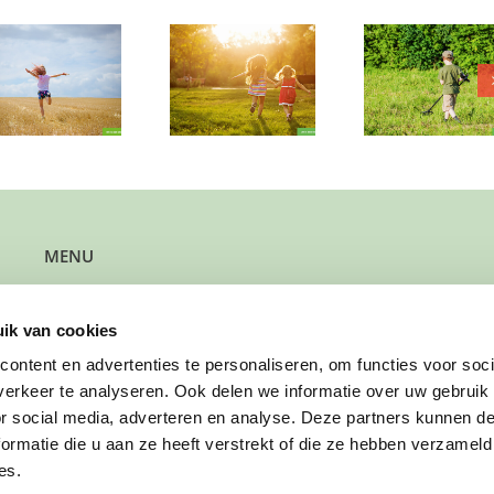
Zullen we samen
Als je 
Is hij bij jullie
wat leuks gaan
ineens 
welkom?
doen?
moet d
MENU
Kun je steun gebruiken?
Wil je steun bieden?
ik van cookies
Wil je een gezin verwijzen?
Werk je bij de gemeente?
ontent en advertenties te personaliseren, om functies voor soci
Wil je solliciteren?
erkeer te analyseren. Ook delen we informatie over uw gebruik
Wil je doneren?
or social media, adverteren en analyse. Deze partners kunnen 
ormatie die u aan ze heeft verstrekt of die ze hebben verzameld
es.