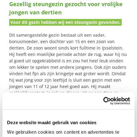
Gezellig steungezin gezocht voor vrolijke
naar:
jongen van dertien
Voor dit gezin hebben wij een steungezin gevonden.
Dit samengestelde gezin bestaat uit een vader,
bonusmoeder, een dochter van 15 en een zoon van
dertien. De zoon woont sinds kort fulltime in IJsselstein.
Hij heeft een moeilijke periode achter de rug, waar hij nu
al goed uit opgekrabbeld is en zou het heel leuk vinden
om lekker te spelen met andere jongens. Ook zijn ouders
vinden het fijn als zijn kringetje wat groter wordt. Omdat
hij wat jong voor zijn leeftijd is sluit een gezin met een
jongen van 11 of 12 jaar heel goed aan. Hij maakt
makkelijk contact, is gek op dieren, zit op scouting en
zelfverdediging. Verder houdt hij van spelletjes doen,
lego, stripboeken lezen, muziek en mountainbiken. Hij is
geen voetbaljongen en gedijt goed in een gezin waar
zowel ruimte geboden wordt als duidelijkheid en
Deze website maakt gebruik van cookies
structuur. Zijn jullie een gezin met een zoon van 11 of 12
(of juist weer wat ouder vanaf 15) waar deze sociale
We gebruiken cookies om content en advertenties te