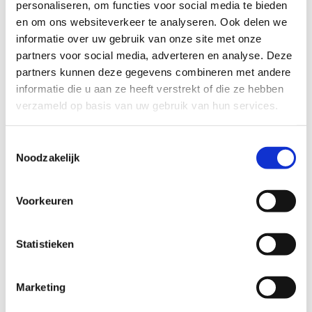
jongen welkom is en nieuwe ervaringen op kan doen?
personaliseren, om functies voor social media te bieden
en om ons websiteverkeer te analyseren. Ook delen we
informatie over uw gebruik van onze site met onze
Profiel steungezin
partners voor social media, adverteren en analyse. Deze
partners kunnen deze gegevens combineren met andere
informatie die u aan ze heeft verstrekt of die ze hebben
Buurtgezinnen is op zoek naar een steungezin:
verzameld op basis van uw gebruik van hun services.
waar deze jongen bij voorkeur op
woensdagmiddag welkom is
Toestemmingsselectie
met een zoon van 11 of 12 jaar oud (of
Noodzakelijk
eventueel ouder vanaf 15 jaar)
dat zowel ruimte als duidelijkheid en
structuur kan bieden
Voorkeuren
Statistieken
Voor meer informatie kun je contact opnemen met
coördinator Margret van Paassen 06 – 2095 9015
Marketing
margret@buurtgezinnen.nl
of je kunt je direct
aanmelden
als steungezin op deze site.