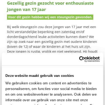
Gezellig gezin gezocht voor enthousiaste
naar:
jongen van 17 jaar
Voor dit gezin hebben wij een steungezin gevonden.
Bij welk steungezin zou deze jongen van 17 jaar met een
licht verstandelijke beperking een zaterdag en/of
donderdagochtend leuke activiteiten kunnen doen? We
zijn op zoek naar een gezellig gezin met oudere kinderen
(boven de 12) of waar de kinderen al het huis uit zijn.
Deze jongen is rustig, vrolijk en niet veeleisend. Hij houdt
van bakken/koken, fietsen, gezellig kletsen en winkelen.
Profiel steungezin
Deze website maakt gebruik van cookies
We gebruiken cookies om content en advertenties te
Buurtgezinnen.nl-Ede zoekt een steungezin:
personaliseren, om functies voor social media te bieden
en om ons websiteverkeer te analyseren. Ook delen we
dat een vrolijke, sociale jongen van 17 jaar
informatie over uw gebruik van onze site met onze
een fijne zaterdag kan bezorgen (bij