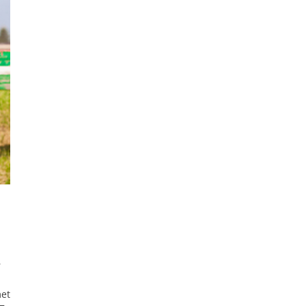
r
met