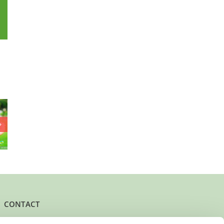
p
l
elkom
Kleine
Opa en oma
lstein’
knuffelkont (6)
gezocht voor
ongeren
zoekt een fijn
een meisje van
n bijna
plekje!
5!
!
CONTACT
Het kantoor- en postadres van Buurtgezinnen is: