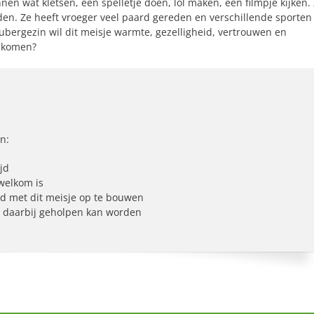
en wat kletsen, een spelletje doen, lol maken, een filmpje kijken.
en. Ze heeft vroeger veel paard gereden en verschillende sporten
ubergezin wil dit meisje warmte, gezelligheid, vertrouwen en
n komen?
n:
jd
 welkom is
nd met dit meisje op te bouwen
n daarbij geholpen kan worden