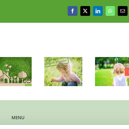
Facebook
X
LinkedIn
WhatsAp
E-
mai
‘Warm w
Onbezorgd
Fijn plekje
in IJsse
speelplekje
gezocht voor
voor 3 j
gezocht voor
meisje van bijna
(11, 14 e
dametje van 1
3
16)
MENU
Kun je steun gebruiken?