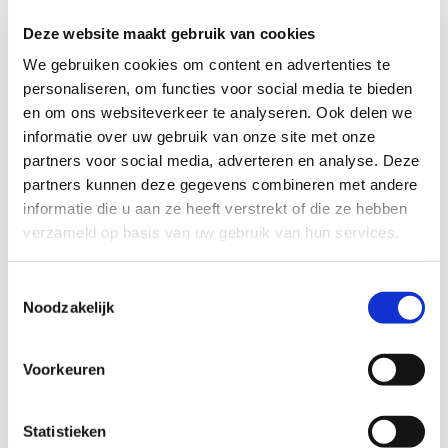
naar:
Deze website maakt gebruik van cookies
Geen pleeggezin, wel een steungezin –
We gebruiken cookies om content en advertenties te
lokale krant De Ronde Venen
personaliseren, om functies voor social media te bieden
en om ons websiteverkeer te analyseren. Ook delen we
Mooi interview met steungezin uit De Ronde Venen in de
informatie over uw gebruik van onze site met onze
lokale krant.
partners voor social media, adverteren en analyse. Deze
partners kunnen deze gegevens combineren met andere
informatie die u aan ze heeft verstrekt of die ze hebben
verzameld op basis van uw gebruik van hun services.
Deel dit verhaal, kies je platform!
Toestemmingsselectie
Noodzakelijk
Facebook
X
LinkedIn
WhatsApp
E-
mail
Voorkeuren
Gerelateerde berichten
Statistieken