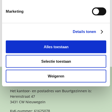
an
Marketing
n:
ar
p
Details tonen
Alles toestaan
Selectie toestaan
Weigeren
CONTACT
Het kantoor- en postadres van Buurtgezinnen is:
Herenstraat 47
3431 CW Nieuwegein
KvK-nummer: 61625078