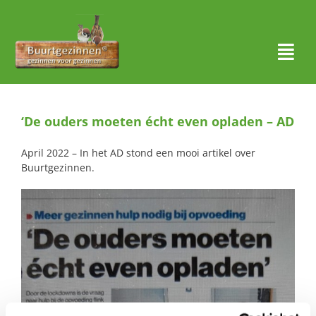
Ga
naar
inhoud
Togg
Navi
Thuis
‘De ouders moeten écht even opladen – AD
Over ons
April 2022 – In het AD stond een mooi artikel over
Buurtgezinnen
.
Waar actief?
Aanmelden
Nieuws
Contact
Zoeken