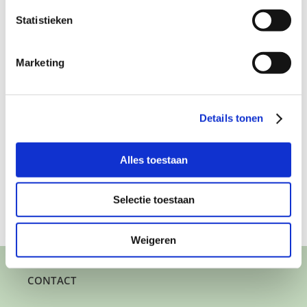
Statistieken
Marketing
Deel dit verhaal, kies je platform!
Details tonen
Facebook
X
LinkedIn
WhatsApp
E-
mail
Alles toestaan
Selectie toestaan
Weigeren
CONTACT