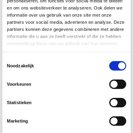
personaliseren, om functies voor social media te bieden
naar:
NPO radio 1
en om ons websiteverkeer te analyseren. Ook delen we
informatie over uw gebruik van onze site met onze
partners voor social media, adverteren en analyse. Deze
partners kunnen deze gegevens combineren met andere
informatie die u aan ze heeft verstrekt of die ze hebben
verzameld op basis van uw gebruik van hun services.
Toestemmingsselectie
Noodzakelijk
Voorkeuren
Statistieken
Steunopa en steunoma Jan en Bea –
Marketing
Plein Portret