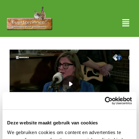
Ga
naar
inhoud
Togg
Navi
Thuis
Over ons
Waar actief?
Aanmelden
Nieuws
Deze website maakt gebruik van cookies
Contact
Vormt Buurtgezinnen een lokaal
We gebruiken cookies om content en advertenties te
vangnet voor lichte jeugdzorg? –
Zoeken