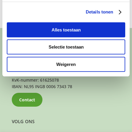
Details tonen
Alles toestaan
CONTACT
Selectie toestaan
Het kantoor- en postadres van Buurtgezinnen is:
Herenstraat 47
Weigeren
3431 CW Nieuwegein
KvK-nummer: 61625078
IBAN: NL95 INGB 0006 7343 78
Contact
VOLG ONS