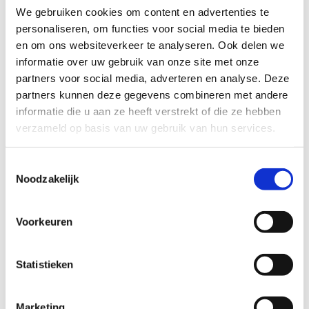
naar:
‘Hulp vragen bij een steungezin was
We gebruiken cookies om content en advertenties te
personaliseren, om functies voor social media te bieden
de beste beslissing van 2025’ –
en om ons websiteverkeer te analyseren. Ook delen we
Friesch Dagblad
informatie over uw gebruik van onze site met onze
partners voor social media, adverteren en analyse. Deze
partners kunnen deze gegevens combineren met andere
informatie die u aan ze heeft verstrekt of die ze hebben
verzameld op basis van uw gebruik van hun services.
Toestemmingsselectie
Noodzakelijk
Voorkeuren
Statistieken
Marketing