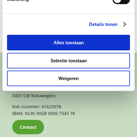
“WE GENIETEN ER VRESELIJK VAN” –
Seniorenkrant Leeuwarden
Details tonen
Alles toestaan
Selectie toestaan
CONTACT
Weigeren
Het kantoor- en postadres van Buurtgezinnen is:
Herenstraat 47
3431 CW Nieuwegein
KvK-nummer: 61625078
IBAN: NL95 INGB 0006 7343 78
Contact