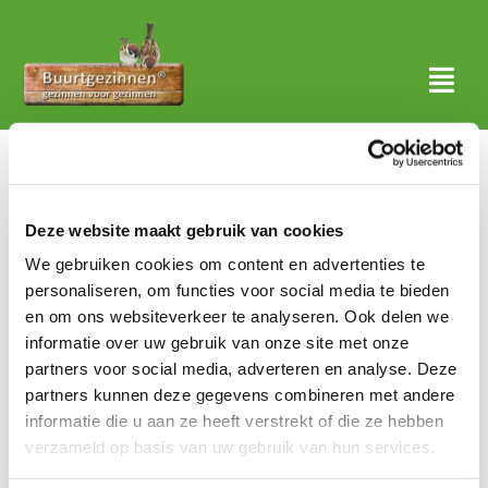
Ga
naar
inhoud
Togg
Navi
Thuis
Over ons
Deze website maakt gebruik van cookies
Waar actief?
We gebruiken cookies om content en advertenties te
personaliseren, om functies voor social media te bieden
en om ons websiteverkeer te analyseren. Ook delen we
Aanmelden
informatie over uw gebruik van onze site met onze
partners voor social media, adverteren en analyse. Deze
Nieuws
partners kunnen deze gegevens combineren met andere
informatie die u aan ze heeft verstrekt of die ze hebben
Contact
verzameld op basis van uw gebruik van hun services.
Zoeken